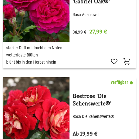
'Gabriel Oak®'
Rosa Auscrowd
27,99 €
34,99 €
starker Duft mit fruchtigen Noten
wetterfeste Blüten
blüht bis in den Herbst hinein
verfügbar
Beetrose 'Die
Sehenswerte®'
Rosa Die Sehenswerte®
Ab 19,99 €