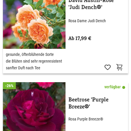
David Austin-Rose
'Judi Dench®'
Rosa Dame Judi Dench
Ab 17,99 €
gesunde, öfterblühende Sorte
die Blüten sind sehr regenresistent
sanfter Duft nach Tee
-26%
verfügbar
Beetrose 'Purple
Breeze®'
Rosa Purple Breeze®