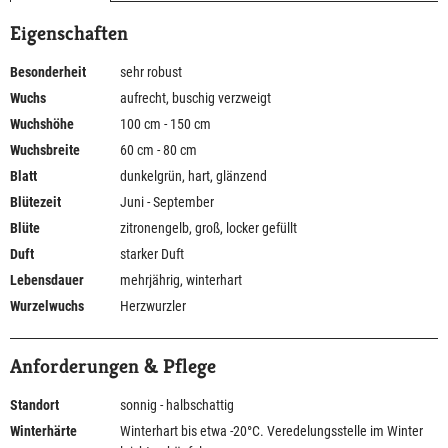
Eigenschaften
Besonderheit
sehr robust
Wuchs
aufrecht, buschig verzweigt
Wuchshöhe
100 cm - 150 cm
Wuchsbreite
60 cm - 80 cm
Blatt
dunkelgrün, hart, glänzend
Blütezeit
Juni - September
Blüte
zitronengelb, groß, locker gefüllt
Duft
starker Duft
Lebensdauer
mehrjährig, winterhart
Wurzelwuchs
Herzwurzler
Anforderungen & Pflege
Standort
sonnig - halbschattig
Winterhärte
Winterhart bis etwa -20°C. Veredelungsstelle im Winter