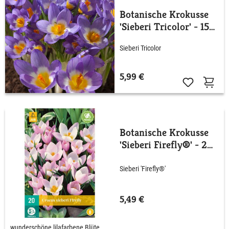
Botanische Krokusse
'Sieberi Tricolor' - 15
Stück
Sieberi Tricolor
5,99 €
Botanische Krokusse
'Sieberi Firefly®' - 20
Stück
Sieberi 'Firefly®'
5,49 €
wunderschöne lilafarbene Blüte