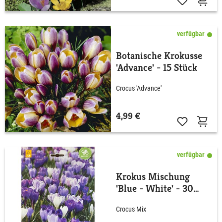
verfügbar
Botanische Krokusse
'Advance' - 15 Stück
Crocus 'Advance'
4,99 €
verfügbar
Krokus Mischung
'Blue - White' - 30
Stück
Crocus Mix