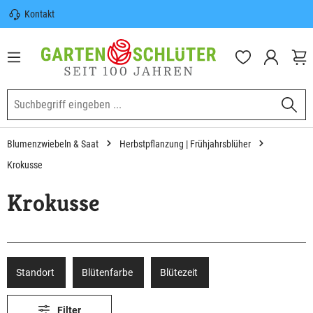
Kontakt
nhalt springen
Sicherer Versand | Versandkostenfrei
(DE) ab 100€
Garten-Schlüter Anwachsgarantie
Blumenzwiebeln & Saat
Herbstpflanzung | Frühjahrsblüher
Krokusse
Krokusse
Standort
Blütenfarbe
Blütezeit
Filter