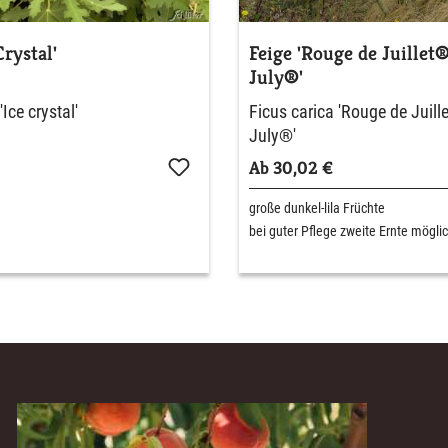
Crystal'
Feige 'Rouge de Juillet
July®'
'Ice crystal'
Ficus carica 'Rouge de Juil
July®'
Ab 30,02 €
große dunkel-lila Früchte
bei guter Pflege zweite Ernte mögli