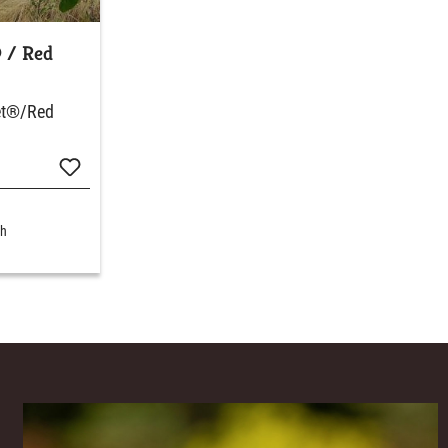
® / Red
let®/Red
ch