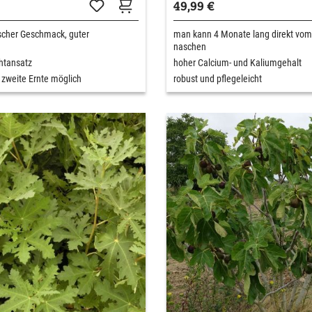
49,99 €
scher Geschmack, guter
man kann 4 Monate lang direkt vo
naschen
chtansatz
hoher Calcium- und Kaliumgehalt
 zweite Ernte möglich
robust und pflegeleicht