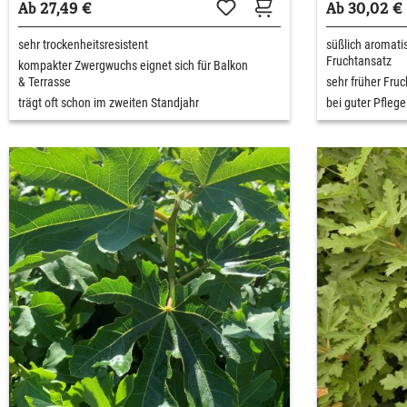
Ab 27,49 €
Ab 30,02 €
sehr trockenheitsresistent
süßlich aromati
Fruchtansatz
kompakter Zwergwuchs eignet sich für Balkon
& Terrasse
sehr früher Fru
trägt oft schon im zweiten Standjahr
bei guter Pflege