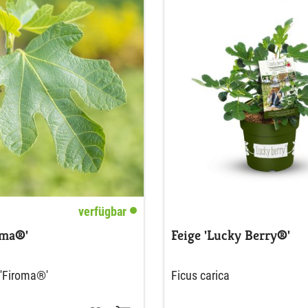
verfügbar
oma®'
Feige 'Lucky Berry®'
 'Firoma®'
Ficus carica