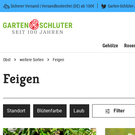
Sicherer Versand | Versandkostenfrei (DE) ab 100€
Garten-Schlüter
 springen
Zur Hauptnavigation springen
Gehölze
Rose
Obst
weitere Sorten
Feigen
Feigen
Standort
Blütenfarbe
Laub
Filter