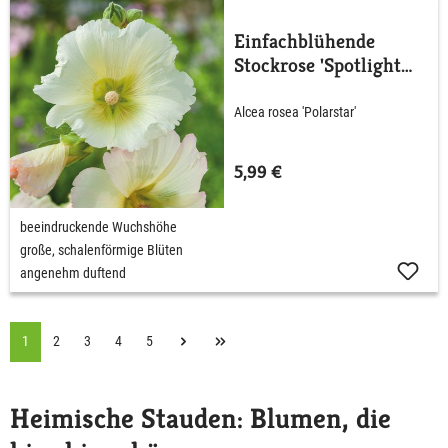
Einfachblühende
Stockrose 'Spotlight
Polarstar'
Alcea rosea 'Polarstar'
5,99 €
beeindruckende Wuchshöhe
große, schalenförmige Blüten
angenehm duftend
1
2
3
4
5
Heimische Stauden: Blumen, die