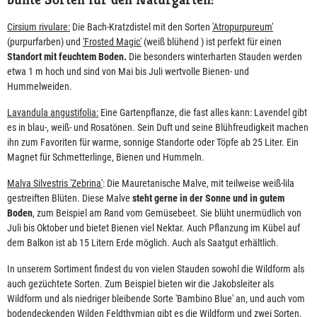
Cirsium rivulare:
Die Bach-Kratzdistel mit den Sorten
'Atropurpureum'
(purpurfarben) und
'Frosted Magic'
(weiß blühend ) ist perfekt für einen
Standort mit feuchtem Boden.
Die besonders winterharten Stauden werden
etwa 1 m hoch und sind von Mai bis Juli wertvolle Bienen- und
Hummelweiden.
Lavandula angustifolia:
Eine Gartenpflanze, die fast alles kann: Lavendel gibt
es in blau-, weiß- und Rosatönen. Sein Duft und seine Blühfreudigkeit machen
ihn zum Favoriten für warme, sonnige Standorte oder Töpfe ab 25 Liter. Ein
Magnet für Schmetterlinge, Bienen und Hummeln.
Malva Silvestris 'Zebrina'
: Die Mauretanische Malve, mit teilweise weiß-lila
gestreiften Blüten. Diese Malve
steht gerne in der Sonne und in gutem
Boden
, zum Beispiel am Rand vom Gemüsebeet. Sie blüht unermüdlich von
Juli bis Oktober und bietet Bienen viel Nektar. Auch Pflanzung im Kübel auf
dem Balkon ist ab 15 Litern Erde möglich. Auch als Saatgut erhältlich.
In unserem Sortiment findest du von vielen Stauden sowohl die Wildform als
auch gezüchtete Sorten. Zum Beispiel bieten wir die Jakobsleiter als
Wildform und als niedriger bleibende Sorte 'Bambino Blue' an, und auch vom
bodendeckenden
Wilden Feldthymian
gibt es die Wildform und zwei Sorten.