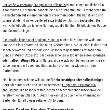
Der Große Wiesenknopf Sanguisorba officinalis
ist mit seinen niedlichen lila
Knopfblüten auf stabilen Stängeln eine gute Schnittblume. Er steht gerne
im
Halbschatten auf einem frischen bis feuchten Boden.
Die blutstillend und
schmerzlindernd wirkende Heilpflanze blüht von Juni bis September. Die
wertvolle Wildpflanze ist eine Nahrungsquelle für über 40 Wildbienen, Raupen
und Schmetterlinge.
Die gewöhnliche Akelei Aquilegia vulgaris
ist eine bezaubernde Waldrand-
Staude mit fein geformten lilablauen Glockenblüten. Sie ist leider in der Natur
selten geworden und deshalb eine "Besonders geschützte Art" nach dem
Bundesnaturschutzgesetz. Gib diesen schönen Wildblumen
einen sonnigen
oder halbschattigen Platz
im Garten. Wo sie sich wohlfühlen, samen sie sich
selber aus und erfreuen und überraschen dich immer wieder an neuen
Gartenecken.
Eine besonders schöne Wildstaude
für ein schattiges oder halbschattiges
Beet
oder unter Gehölzen ist das heimische
Lungenkraut Pulmonaria
angustifolia
: Die besonders früh, schon ab März blühende Insektenweide
verströmt einen tollen Duft. Auch hier kannst du durch eine Pflanzung im
Garten den Erhalt dieser seltenen Art fördern.
bunte Sorten für den Naturgarten: