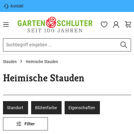
Kontakt
nhalt springen
Sicherer Versand | Versandkostenfrei
(DE) ab 100€
Garten-Schlüter Anwachsgarantie
Stauden
Heimische Stauden
Heimische Stauden
Standort
Blütenfarbe
Eigenschaften
Filter