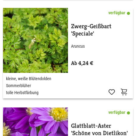
verfügbar
Zwerg-Geißbart
'Speciale'
Aruncus
Ab 4,24 €
kleine, weiße Blütendolden
Sommerblüher
tolle Herbstfärbung
verfügbar
Glattblatt-Aster
'Schöne von Dietlikon'