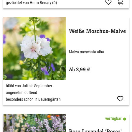
gezüchtet von Herrn Benary (D)
Weiße Moschus-Malve
Malva moschata alba
Ab 3,99 €
blüht von Juli bis September
angenehm duftend
besonders schön in Bauerngärten
verfügbar
Rosa Lavendel 'Rosea'