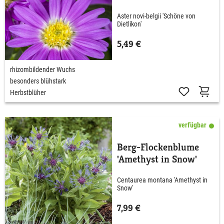
Aster novi-belgii 'Schöne von
Dietlikon'
5,49 €
rhizombildender Wuchs
besonders blühstark
Herbstblüher
verfügbar
Berg-Flockenblume
'Amethyst in Snow'
Centaurea montana 'Amethyst in
Snow'
7,99 €