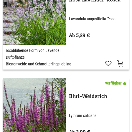
Lavandula angustifolia 'Rosea
Ab 5,39 €
rosablühende Form von Lavendel
Duftpflanze
Bienenweide und Schmetterlingsliebling
verfügbar
Blut-Weiderich
Lythrum salicaria
Ab 3,99 €