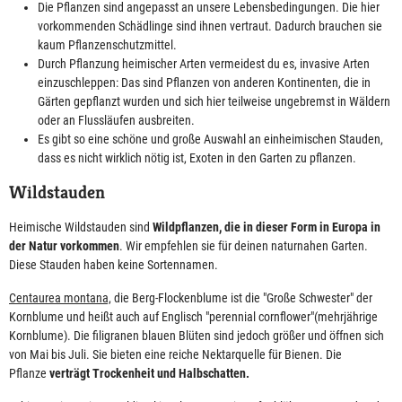
Die Pflanzen sind angepasst an unsere Lebensbedingungen. Die hier
vorkommenden Schädlinge sind ihnen vertraut. Dadurch brauchen sie
kaum Pflanzenschutzmittel.
Durch Pflanzung heimischer Arten vermeidest du es, invasive Arten
einzuschleppen: Das sind Pflanzen von anderen Kontinenten, die in
Gärten gepflanzt wurden und sich hier teilweise ungebremst in Wäldern
oder an Flussläufen ausbreiten.
Es gibt so eine schöne und große Auswahl an einheimischen Stauden,
dass es nicht wirklich nötig ist, Exoten in den Garten zu pflanzen.
Wildstauden
Heimische Wildstauden sind
Wildpflanzen, die in dieser Form in Europa in
der Natur vorkommen
. Wir empfehlen sie für deinen naturnahen Garten.
Diese Stauden haben keine Sortennamen.
Centaurea montana,
die Berg-Flockenblume ist die "Große Schwester" der
Kornblume und heißt auch auf Englisch "perennial cornflower"(mehrjährige
Kornblume). Die filigranen blauen Blüten sind jedoch größer und öffnen sich
von Mai bis Juli. Sie bieten eine reiche Nektarquelle für Bienen. Die
Pflanze
verträgt Trockenheit und Halbschatten.