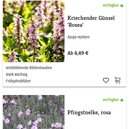
verfügbar
Kriechender Günsel
'Rosea'
Ajuga reptans
Ab 4,49 €
reichblühende Blütentrauben
stark wüchsig
Frühjahrsblüher
verfügbar
Pfingstnelke, rosa