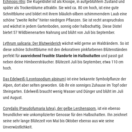
Echinops ritro
: Die Kugeldistel ist als Knospe, in aufgeblühtem Zustand und
später als Trockenblume attraktiv. Sie wird ca. 80 cm hoch, ist eine gute
Schnittblume und bildet mit ihrem bläulich-silbern schimmerndem Laub eine
schöne "zweite Reihe" hinter niedrigen Pflanzen. Sie ist recht anspruchslos
und wächst in jedem Gartenboden, sonnig oder halbschattig. Diese Distel
bietet 57 Wildbienenarten Nahrung und blüht von Juli bis September.
Lythrum salicaria: Der Blutweiderich
wächst wild gerne an Waldrändern. So ist
diese schöne Schnittblume mit den dekorativen pinkfarbenen Blütenständen
perfekt für
ausreichend feuchte Standorte im Halbschatten
und passt gut
neben deine Himbeersträucher. Blütezeit Juli bis September, etwa 110 cm
hoch.
Das Edelweiß (Leontopodium alpinum)
ist eine bekannte Symbolpflanze der
Alpen, dort aber selten geworden. Gib ihr ein sonniges Zuhause im Topf oder
Steingarten. Edelweiß braucht wenig Wasser und Dünger und blüht im Juli
und August.
Corydalis (Pseudofumaria lutea), der gelbe Lerchensporn
, ist ein ebenso
freundlicher wie unkomplizierter Genosse für den Halbschatten. Ihn zeichnet
seine sehr lange Blütezeit von Mai bis Oktober ebenso aus wie seine
Unverwüstlichkeit.