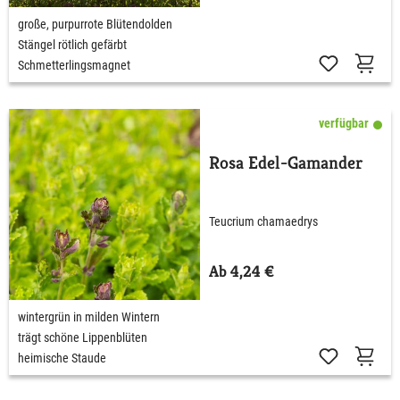
große, purpurrote Blütendolden
Stängel rötlich gefärbt
Schmetterlingsmagnet
verfügbar
Rosa Edel-Gamander
Teucrium chamaedrys
Ab 4,24 €
wintergrün in milden Wintern
trägt schöne Lippenblüten
heimische Staude