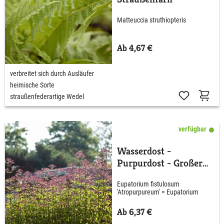
Matteuccia struthiopteris
Ab 4,67 €
verbreitet sich durch Ausläufer
heimische Sorte
straußenfederartige Wedel
verfügbar
Wasserdost -
Purpurdost - Großer
Gartendost
Eupatorium fistulosum
'Atropurpureum' = Eupatorium
maculatum 'Atropurpureum'
Ab 6,37 €