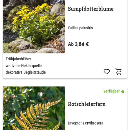
Sumpfdotterblume
Caltha palustris
Ab 3,84 €
Frühjahrsblüher
wertvolle Nektarquelle
dekorative Begleitstaude
verfügbar
Rotschleierfarn
Dryopteris erythrosora