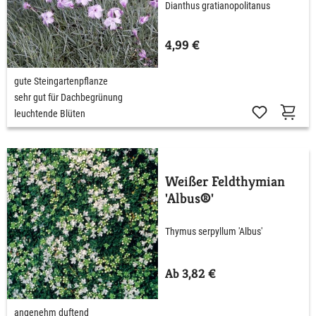
Dianthus gratianopolitanus
4,99 €
gute Steingartenpflanze
sehr gut für Dachbegrünung
leuchtende Blüten
Weißer Feldthymian
'Albus®'
Thymus serpyllum 'Albus'
Ab 3,82 €
angenehm duftend