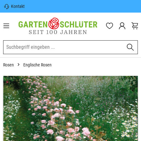
Kontakt
nhalt springen
Sicherer Versand | Versandkostenfrei
(DE) ab 100€
Garten-Schlüter Anwachsgarantie
Rosen
Englische Rosen