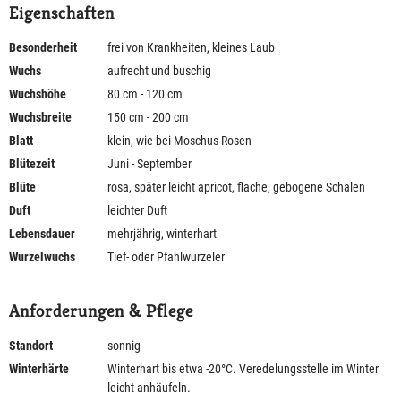
Eigenschaften
Besonderheit
frei von Krankheiten, kleines Laub
Wuchs
aufrecht und buschig
Wuchshöhe
80 cm - 120 cm
Wuchsbreite
150 cm - 200 cm
Blatt
klein, wie bei Moschus-Rosen
Blütezeit
Juni - September
Blüte
rosa, später leicht apricot, flache, gebogene Schalen
Duft
leichter Duft
Lebensdauer
mehrjährig, winterhart
Wurzelwuchs
Tief- oder Pfahlwurzeler
Anforderungen & Pflege
Standort
sonnig
Winterhärte
Winterhart bis etwa -20°C. Veredelungsstelle im Winter
leicht anhäufeln.