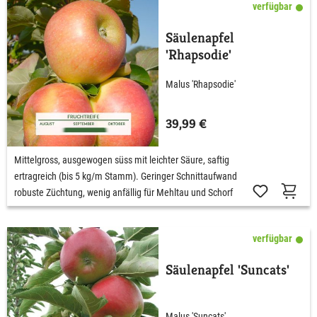
verfügbar
Säulenapfel
'Rhapsodie'
Malus 'Rhapsodie'
39,99 €
Mittelgross, ausgewogen süss mit leichter Säure, saftig
ertragreich (bis 5 kg/m Stamm). Geringer Schnittaufwand
robuste Züchtung, wenig anfällig für Mehltau und Schorf
verfügbar
Säulenapfel 'Suncats'
Malus 'Suncats'