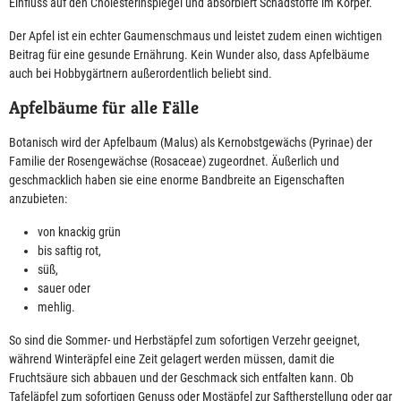
Einfluss auf den Cholesterinspiegel und absorbiert Schadstoffe im Körper.
Der Apfel ist ein echter Gaumenschmaus und leistet zudem einen wichtigen
Beitrag für eine gesunde Ernährung. Kein Wunder also, dass Apfelbäume
auch bei Hobbygärtnern außerordentlich beliebt sind.
Apfelbäume für alle Fälle
Botanisch wird der Apfelbaum (Malus) als Kernobstgewächs (Pyrinae) der
Familie der Rosengewächse (Rosaceae) zugeordnet. Äußerlich und
geschmacklich haben sie eine enorme Bandbreite an Eigenschaften
anzubieten:
von knackig grün
bis saftig rot,
süß,
sauer oder
mehlig.
So sind die Sommer- und Herbstäpfel zum sofortigen Verzehr geeignet,
während Winteräpfel eine Zeit gelagert werden müssen, damit die
Fruchtsäure sich abbauen und der Geschmack sich entfalten kann. Ob
Tafeläpfel zum sofortigen Genuss oder Mostäpfel zur Saftherstellung oder gar