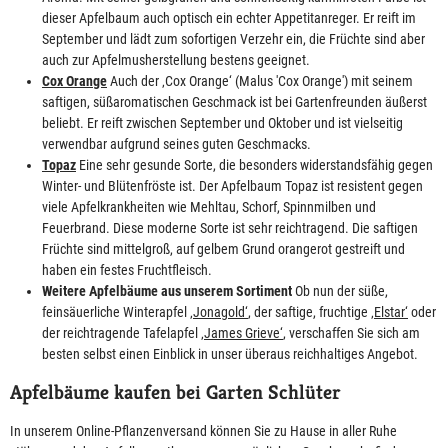
dieser Apfelbaum auch optisch ein echter Appetitanreger. Er reift im
September und lädt zum sofortigen Verzehr ein, die Früchte sind aber
auch zur Apfelmusherstellung bestens geeignet.
Cox Orange
Auch der ‚Cox Orange‘ (Malus 'Cox Orange') mit seinem
saftigen, süßaromatischen Geschmack ist bei Gartenfreunden äußerst
beliebt. Er reift zwischen September und Oktober und ist vielseitig
verwendbar aufgrund seines guten Geschmacks.
Topaz
Eine sehr gesunde Sorte, die besonders widerstandsfähig gegen
Winter- und Blütenfröste ist. Der Apfelbaum Topaz ist resistent gegen
viele Apfelkrankheiten wie Mehltau, Schorf, Spinnmilben und
Feuerbrand. Diese moderne Sorte ist sehr reichtragend. Die saftigen
Früchte sind mittelgroß, auf gelbem Grund orangerot gestreift und
haben ein festes Fruchtfleisch.
Weitere Apfelbäume aus unserem Sortiment
Ob nun der süße,
feinsäuerliche Winterapfel
‚Jonagold‘
, der saftige, fruchtige
‚Elstar‘
oder
der reichtragende Tafelapfel
‚James Grieve‘
, verschaffen Sie sich am
besten selbst einen Einblick in unser überaus reichhaltiges Angebot.
Apfelbäume kaufen bei Garten Schlüter
In unserem Online-Pflanzenversand können Sie zu Hause in aller Ruhe