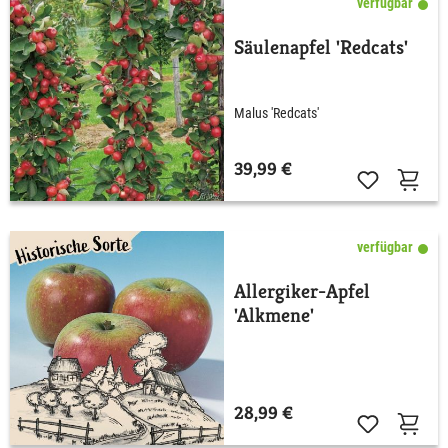
verfügbar
Säulenapfel 'Redcats'
Malus 'Redcats'
39,99 €
verfügbar
Allergiker-Apfel
'Alkmene'
28,99 €