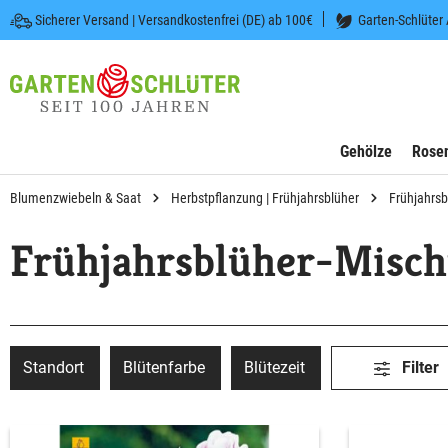
Sicherer Versand | Versandkostenfrei (DE) ab 100€
Garten-Schlüter
 springen
Zur Hauptnavigation springen
Gehölze
Rose
Blumenzwiebeln & Saat
Herbstpflanzung | Frühjahrsblüher
Frühjahrs
Frühjahrsblüher-Misc
Standort
Blütenfarbe
Blütezeit
Filter