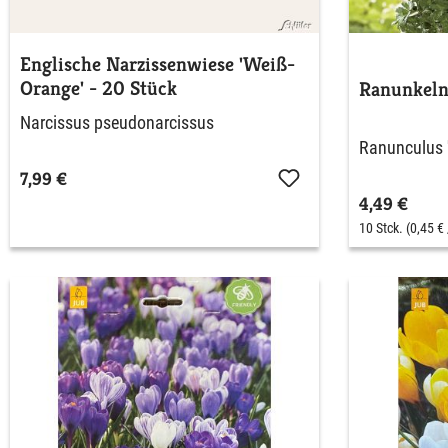
Englische Narzissenwiese 'Weiß-
Orange' - 20 Stück
Ranunkeln 
Narcissus pseudonarcissus
Ranunculus '
7,99 €
4,49 €
10 Stck.
(0,45 € 