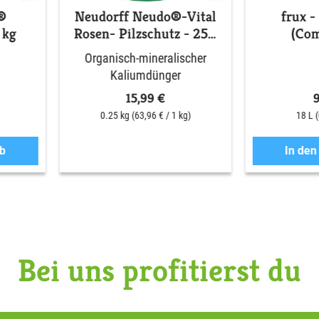
®
Neudorff Neudo®-Vital
frux -
 kg
Rosen- Pilzschutz - 250
(Com
ml
Organisch-mineralischer
Kaliumdünger
15,99 €
0.25 kg
(63,96 € / 1 kg)
18 L
b
In de
Bei uns profitierst du