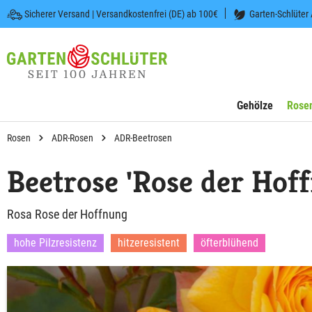
Sicherer Versand | Versandkostenfrei (DE) ab 100€
Garten-Schlüter
 springen
Zur Hauptnavigation springen
Gehölze
Rose
Rosen
ADR-Rosen
ADR-Beetrosen
Beetrose 'Rose der Hof
Rosa Rose der Hoffnung
hohe Pilzresistenz
hitzeresistent
öfterblühend