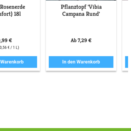
 Rosenerde
Pflanztopf 'Vibia
fort) 18l
Campana Rund'
9,99 €
Ab 7,29 €
(0,56 € / 1 L)
n Warenkorb
In den Warenkorb