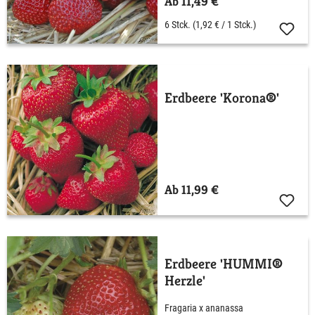
Ab 11,49 €
6 Stck.
(1,92 € / 1 Stck.)
Erdbeere 'Korona®'
Ab 11,99 €
Erdbeere 'HUMMI®
Herzle'
Fragaria x ananassa