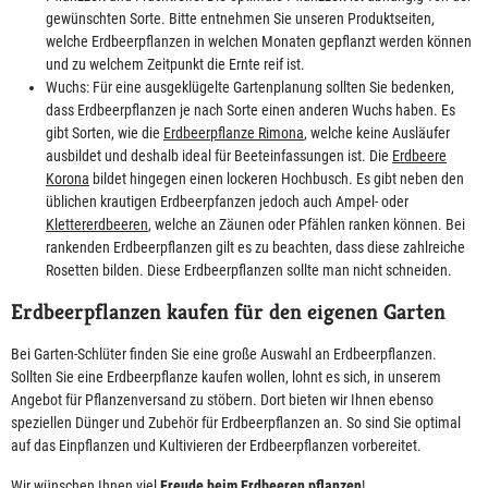
gewünschten Sorte. Bitte entnehmen Sie unseren Produktseiten,
welche Erdbeerpflanzen in welchen Monaten gepflanzt werden können
und zu welchem Zeitpunkt die Ernte reif ist.
Wuchs: Für eine ausgeklügelte Gartenplanung sollten Sie bedenken,
dass Erdbeerpflanzen je nach Sorte einen anderen Wuchs haben. Es
gibt Sorten, wie die
Erdbeerpflanze Rimona
, welche keine Ausläufer
ausbildet und deshalb ideal für Beeteinfassungen ist. Die
Erdbeere
Korona
bildet hingegen einen lockeren Hochbusch. Es gibt neben den
üblichen krautigen Erdbeerpfanzen jedoch auch Ampel- oder
Klettererdbeeren
, welche an Zäunen oder Pfählen ranken können. Bei
rankenden Erdbeerpflanzen gilt es zu beachten, dass diese zahlreiche
Rosetten bilden. Diese Erdbeerpflanzen sollte man nicht schneiden.
Erdbeerpflanzen kaufen für den eigenen Garten
Bei Garten-Schlüter finden Sie eine große Auswahl an Erdbeerpflanzen.
Sollten Sie eine Erdbeerpflanze kaufen wollen, lohnt es sich, in unserem
Angebot für Pflanzenversand zu stöbern. Dort bieten wir Ihnen ebenso
speziellen Dünger und Zubehör für Erdbeerpflanzen an. So sind Sie optimal
auf das Einpflanzen und Kultivieren der Erdbeerpflanzen vorbereitet.
Wir wünschen Ihnen viel
Freude beim Erdbeeren pflanzen
!