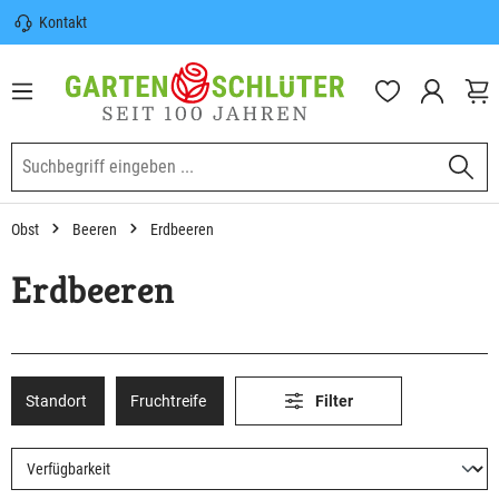
Kontakt
nhalt springen
Sicherer Versand | Versandkostenfrei
(DE) ab 100€
Garten-Schlüter Anwachsgarantie
Obst
Beeren
Erdbeeren
Erdbeeren
Standort
Fruchtreife
Filter