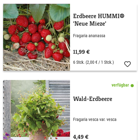
Erdbeere HUMMI®
'Neue Mieze'
Fragaria ananassa
11,99 €
6 Stck.
(2,00 € / 1 Stck.)
verfügbar
Wald-Erdbeere
Fragaria vesca var. vesca
4,49 €