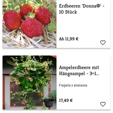
Erdbeeren 'Donna®' -
10 Stück
Ab 11,99 €
Ampelerdbeere mit
Hängeampel - 3+1
Stück
Fragaria x ananassa
17,49 €