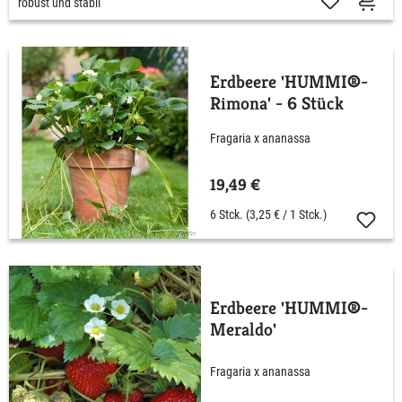
robust und stabil
Erdbeere 'HUMMI®-
Rimona' - 6 Stück
Fragaria x ananassa
19,49 €
6 Stck.
(3,25 € / 1 Stck.)
Erdbeere 'HUMMI®-
Meraldo'
Fragaria x ananassa