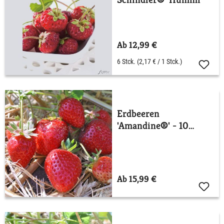
Ab 12,99 €
6 Stck.
(2,17 € / 1 Stck.)
Erdbeeren
'Amandine®' - 10
Stück
Ab 15,99 €