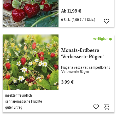
Ab 11,99 €
6 Stck.
(2,00 € / 1 Stck.)
verfügbar
Monats-Erdbeere
'Verbesserte Rügen'
Fragaria vesca var. semperflorens
'Verbesserte Rügen'
3,99 €
insektenfreundlich
sehr aromatische Früchte
guter Ertrag