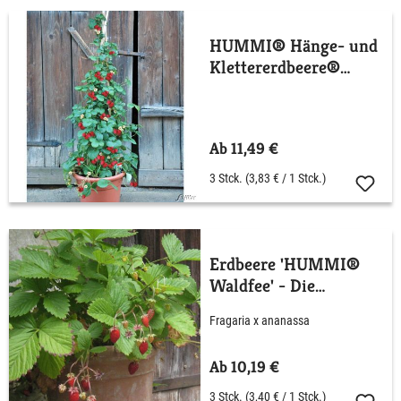
HUMMI® Hänge- und
Klettererdbeere®
KletterToni®
Ab 11,49 €
3 Stck.
(3,83 € / 1 Stck.)
Erdbeere 'HUMMI®
Waldfee' - Die
Walderdbeere
Fragaria x ananassa
Ab 10,19 €
3 Stck.
(3,40 € / 1 Stck.)