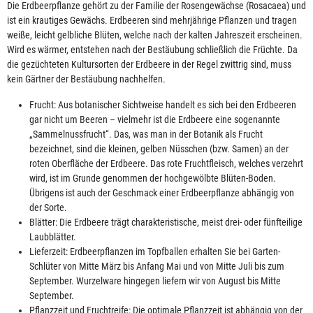
Die Erdbeerpflanze gehört zu der Familie der Rosengewächse (Rosacaea) und
ist ein krautiges Gewächs. Erdbeeren sind mehrjährige Pflanzen und tragen
weiße, leicht gelbliche Blüten, welche nach der kalten Jahreszeit erscheinen.
Wird es wärmer, entstehen nach der Bestäubung schließlich die Früchte. Da
die gezüchteten Kultursorten der Erdbeere in der Regel zwittrig sind, muss
kein Gärtner der Bestäubung nachhelfen.
Frucht: Aus botanischer Sichtweise handelt es sich bei den Erdbeeren
gar nicht um Beeren – vielmehr ist die Erdbeere eine sogenannte
„Sammelnussfrucht“. Das, was man in der Botanik als Frucht
bezeichnet, sind die kleinen, gelben Nüsschen (bzw. Samen) an der
roten Oberfläche der Erdbeere. Das rote Fruchtfleisch, welches verzehrt
wird, ist im Grunde genommen der hochgewölbte Blüten-Boden.
Übrigens ist auch der Geschmack einer Erdbeerpflanze abhängig von
der Sorte.
Blätter: Die Erdbeere trägt charakteristische, meist drei- oder fünfteilige
Laubblätter.
Lieferzeit: Erdbeerpflanzen im Topfballen erhalten Sie bei Garten-
Schlüter von Mitte März bis Anfang Mai und von Mitte Juli bis zum
September. Wurzelware hingegen liefern wir von August bis Mitte
September.
Pflanzzeit und Fruchtreife: Die optimale Pflanzzeit ist abhängig von der