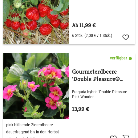
Ab 11,99 €
6 Stck.
(2,00 € / 1 Stck.)
verfügbar
Gourmeterdbeere
'Double Pleasure®
Standing Pink
Fragaria hybrid 'Double Pleasure
Wonder®
Pink Wonder'
13,99 €
pink blühende Ziererdbeere
dauertragend bis in den Herbst