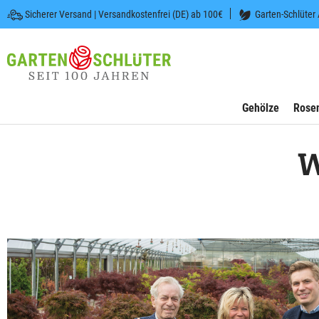
Sicherer Versand | Versandkostenfrei (DE) ab 100€
Garten-Schlüter
 springen
Zur Hauptnavigation springen
Gehölze
Rose
W