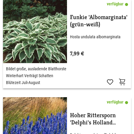
verfügbar
Funkie 'Albomarginata'
(grün-weiß)
Hosta undulata albomarginata
7,99 €
Bildet große, ausladende Blatthorste
Winterhart Verträgt Schatten
Blütezeit Juli-August
verfügbar
Hoher Rittersporn
'Delphi's Holland
Glorie'