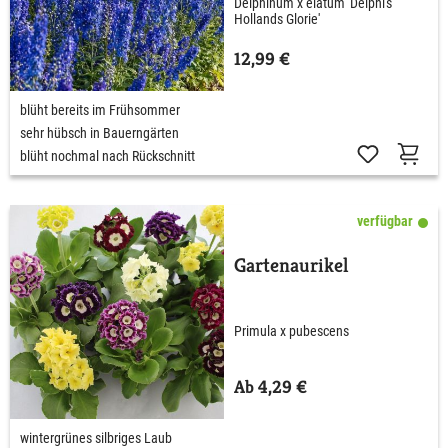
Delphinum x elatum 'Delphi's
Hollands Glorie'
12,99 €
blüht bereits im Frühsommer
sehr hübsch in Bauerngärten
blüht nochmal nach Rückschnitt
verfügbar
Gartenaurikel
Primula x pubescens
Ab 4,29 €
wintergrünes silbriges Laub