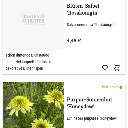
Blüten-Salbei
'Rosakönigin'
Salvia nemorosa 'Rosakönigin'
4,49 €
schön duftende Blühstaude
super Nektarquelle für Insekten
dekorative Blütenrispen
verfügbar
Purpur-Sonnenhut
'Honeydew'
Echinacea purpurea 'Honeydew'