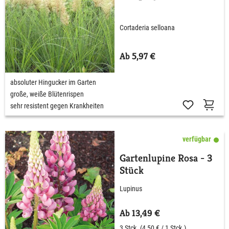
Cortaderia selloana
Ab 5,97 €
absoluter Hingucker im Garten
große, weiße Blütenrispen
sehr resistent gegen Krankheiten
verfügbar
Gartenlupine Rosa - 3
Stück
Lupinus
Ab 13,49 €
3 Stck.
(4,50 € / 1 Stck.)