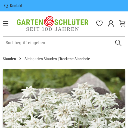
Kontakt
nhalt springen
Sicherer Versand | Versandkostenfrei
(DE) ab 100€
Garten-Schlüter Anwachsgarantie
Stauden
Steingarten-Stauden | Trockene Standorte