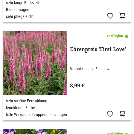
sehr lange Blütezeit
Bienenmagnet
sehr pflegeleicht
verfügbar
Ehrenpreis 'First Love'
Veronica long. 'First Love'
8,99 €
sehr schöne Fernwirkung
leuchtende Farbe
tolle Wirkung in Gruppenpflanzungen
verfügbar