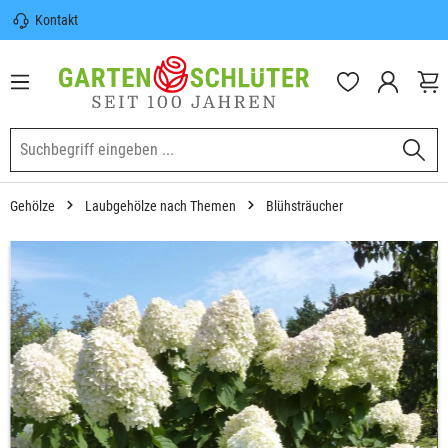
Kontakt
nhalt springen
Sicherer Versand | Versandkostenfrei
(DE) ab 100€
Garten-Schlüter Anwachsgarantie
Gehölze
Laubgehölze nach Themen
Blühsträucher