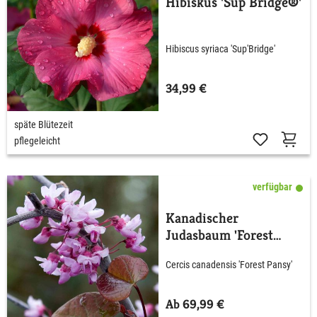
Hibiskus 'Sup Bridge®'
Hibiscus syriaca 'Sup'Bridge'
34,99 €
späte Blütezeit
pflegeleicht
verfügbar
Kanadischer
Judasbaum 'Forest
Pansy'
Cercis canadensis 'Forest Pansy'
Ab 69,99 €