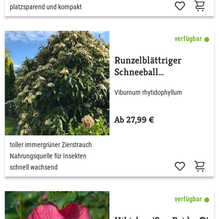
platzsparend und kompakt
verfügbar
Runzelblättriger
Schneeball
rhytidophyllum
Viburnum rhytidophyllum
Ab 27,99 €
toller immergrüner Zierstrauch
Nahrungsquelle für Insekten
schnell wachsend
verfügbar