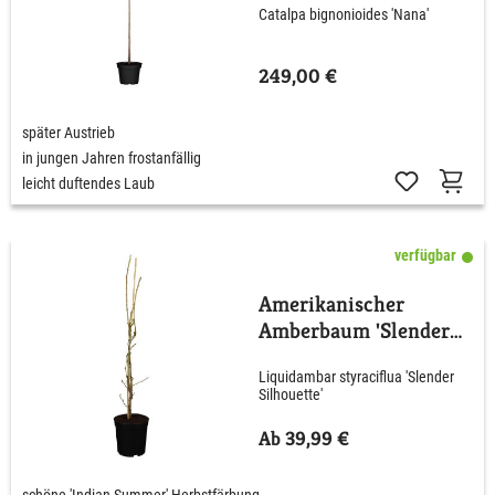
Catalpa bignonioides 'Nana'
249,00 €
später Austrieb
in jungen Jahren frostanfällig
leicht duftendes Laub
verfügbar
Amerikanischer
Amberbaum 'Slender
Silhouette'
Liquidambar styraciflua 'Slender
Silhouette'
Ab 39,99 €
schöne 'Indian Summer' Herbstfärbung