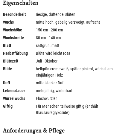
Eigenschaften
Besonderheit
riesige, duftende Blüten
Wuchs
mittelhoch, gabelig verzweigt, aufrecht
Wuchshöhe
150 cm - 200 cm
Wuchsbreite
80 cm - 140 cm
Blatt
sattgrün, matt
Herbstfärbung
Blüte wird leicht rosa
Blütezeit
Juli - Oktober
Blüte
hellgrün-cremeweiß, später pinkrot, wächst am
einjährigen Holz
Duft
mittelstarker Duft
Lebensdauer
mehrjährig, winterhart
Wurzelwuchs
Flachwurzler
Giftig
Für Menschen teilweise giftig (enthält
Blausäureglykoside).
Anforderungen & Pflege