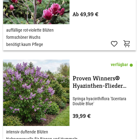
Ab 49,99 €
auffällige rot-violette Blüten
formschöner Wuchs
benötigt kaum Pflege
verfügbar
Proven Winners®
Hyazinthen-Flieder
'Scentara® Double
Syringa hyacinthiflora 'Scentara
Blue'
Double Blue'
39,99 €
intensiv duftende Blüten
Nahrungsquelle für Bienen und Hummeln