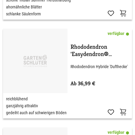
ahornähnliche Blätter
schlanke Säulenform
verfügbar
Rhododendron
'Easydendron®
Dufthecke' wß C5 40 -
Rhododendron Hybride 'Dufthecke'
50 cm
Ab 36,99 €
reichblühend
ganzjährig attraktiv
gedeiht auch auf schwierigen Böden
verfügbar