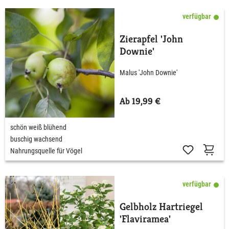
verfügbar
Zierapfel 'John
Downie'
Malus 'John Downie'
Ab 19,99 €
schön weiß blühend
buschig wachsend
Nahrungsquelle für Vögel
verfügbar
Gelbholz Hartriegel
'Flaviramea'