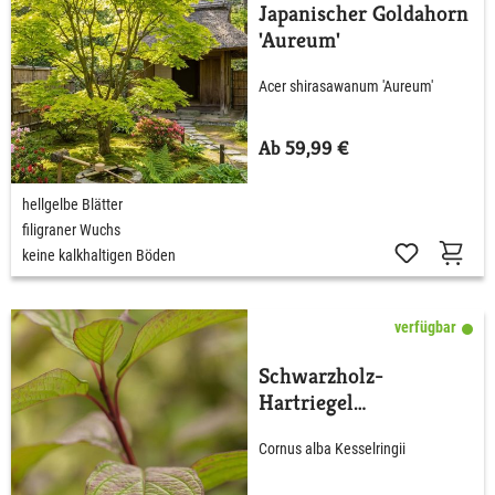
Japanischer Goldahorn
'Aureum'
Acer shirasawanum 'Aureum'
Ab 59,99 €
hellgelbe Blätter
filigraner Wuchs
keine kalkhaltigen Böden
verfügbar
Schwarzholz-
Hartriegel
'Kesselringii'
Cornus alba Kesselringii