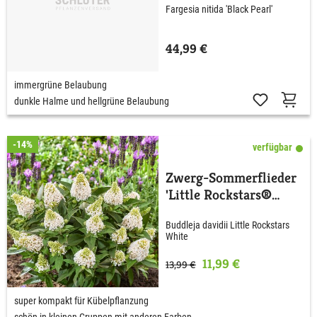
Fargesia nitida 'Black Pearl'
44,99 €
immergrüne Belaubung
dunkle Halme und hellgrüne Belaubung
-14%
verfügbar
Zwerg-Sommerflieder
'Little Rockstars®
White'
Buddleja davidii Little Rockstars
White
11,99 €
13,99 €
super kompakt für Kübelpflanzung
schön in kleinen Gruppen mit anderen Farben