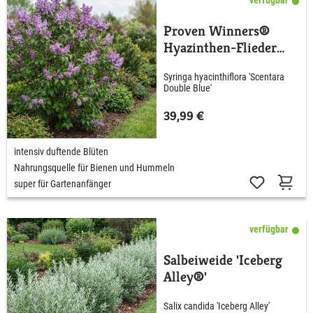
Proven Winners®
Hyazinthen-Flieder
'Scentara® Double
Syringa hyacinthiflora 'Scentara
Blue'
Double Blue'
39,99 €
intensiv duftende Blüten
Nahrungsquelle für Bienen und Hummeln
super für Gartenanfänger
verfügbar
Salbeiweide 'Iceberg
Alley®'
Salix candida 'Iceberg Alley'