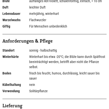
Blüte
auffälliges Rot-Violett, schalenförmig, einfach, > 10 cm
Duft
leichter Duft
Lebensdauer
mehrjährig, winterhart
Wurzelwuchs
Flachwurzler
Giftig
Für Menschen unbedenklich
Anforderungen & Pflege
Standort
sonnig - halbschattig
Winterhärte
Winterhart bis etwa -20°C; die Blüte kann durch Spätfrost
beeinträchtigt werden, betrifft aber nicht die Pflanze
selbst.
Boden
frisch bis feucht, humos, durchlässig, leicht sauer bis
sauer
Kübelhaltung
nein
Verwendung
Solitärpflanze
Lieferung