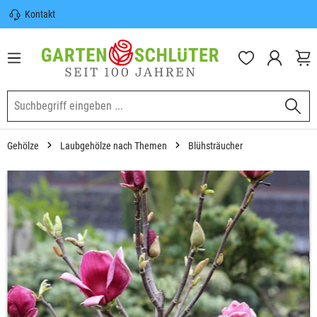
Kontakt
nhalt springen
Sicherer Versand | Versandkostenfrei
(DE) ab 100€
Garten-Schlüter Anwachsgarantie
Gehölze
Laubgehölze nach Themen
Blühsträucher