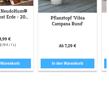
f NeudoHum®
st Erde - 20
Pflanztopf 'Vibia
Liter
Campana Rund'
3,99 €
Ab 7,29 €
(0,70 € / 1 L)
n Warenkorb
In den Warenkorb