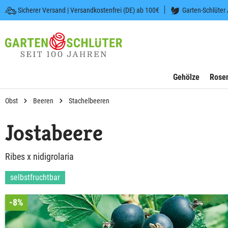
Sicherer Versand | Versandkostenfrei (DE) ab 100€
Garten-Schlüter
 springen
Zur Hauptnavigation springen
Gehölze
Rose
Obst
Beeren
Stachelbeeren
Jostabeere
Ribes x nidigrolaria
selbstfruchtbar
-8%