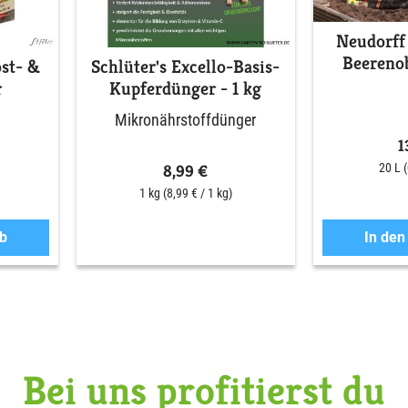
Neudorf
Beerenob
st- &
Schlüter's Excello-Basis-
r
Kupferdünger - 1 kg
Mikronährstoffdünger
1
8,99 €
20 L
1 kg
(8,99 € / 1 kg)
b
In de
Bei uns profitierst du