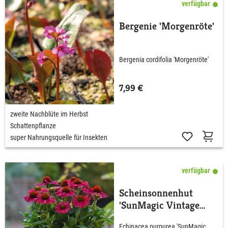
verfügbar
Bergenie 'Morgenröte'
Bergenia cordifolia 'Morgenröte'
7,99 €
zweite Nachblüte im Herbst
Schattenpflanze
super Nahrungsquelle für Insekten
verfügbar
Scheinsonnenhut
'SunMagic Vintage
Watermelon®'
Echinacea purpurea 'SunMagic