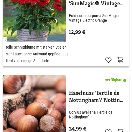
'SunMagic® Vintage
Electric Orange'
Echinacea purpurea SunMagic
Vintage Electric Orange
12,99 €
tolle Schnittblume mit starken Stielen
sieht auch ohne Aufwand gepflegt aus
liebt vollsonnige Standorte
verfügbar
Haselnuss 'Fertile de
Nottingham'/'Nottingh
am's Fruchtbare'
Corylus avellana 'Fertile de
Nottingham'
24,99 €