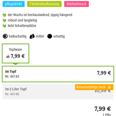
pflegeleicht
Flächenbepflanzung
Blattschmuck
der Wuchs ist breitausladend, üppig hängend
robust und langlebig
liebt Schattenplätze
halbschattig
mittel
schattig
Topfware
7,99 €
ab
Im Topf
7,99 €
Nr. 44143
Benachrichtige mich
Im 2 Liter Topf
10,99 €
Nr. 44146
7,99 €
1 Pfla