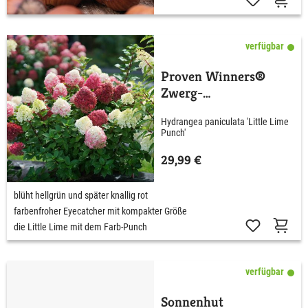
verfügbar
Proven Winners®
Zwerg-
Rispenhortensie 'Little
Hydrangea paniculata 'Little Lime
Lime Punch'®
Punch'
29,99 €
blüht hellgrün und später knallig rot
farbenfroher Eyecatcher mit kompakter Größe
die Little Lime mit dem Farb-Punch
verfügbar
Sonnenhut