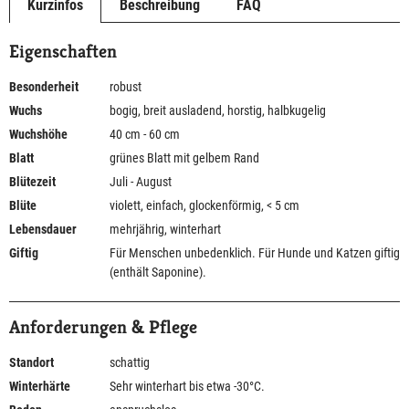
Kurzinfos
Beschreibung
FAQ
Eigenschaften
Besonderheit
robust
Wuchs
bogig, breit ausladend, horstig, halbkugelig
Wuchshöhe
40 cm - 60 cm
Blatt
grünes Blatt mit gelbem Rand
Blütezeit
Juli - August
Blüte
violett, einfach, glockenförmig, < 5 cm
Lebensdauer
mehrjährig, winterhart
Giftig
Für Menschen unbedenklich. Für Hunde und Katzen giftig
(enthält Saponine).
Anforderungen & Pflege
Standort
schattig
Winterhärte
Sehr winterhart bis etwa -30°C.