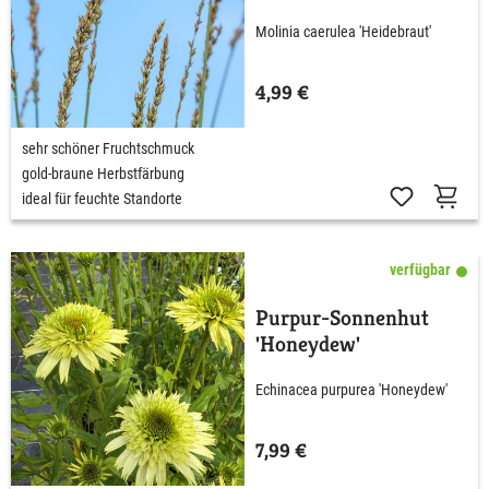
Molinia caerulea 'Heidebraut'
4,99 €
sehr schöner Fruchtschmuck
gold-braune Herbstfärbung
ideal für feuchte Standorte
verfügbar
Purpur-Sonnenhut
'Honeydew'
Echinacea purpurea 'Honeydew'
7,99 €