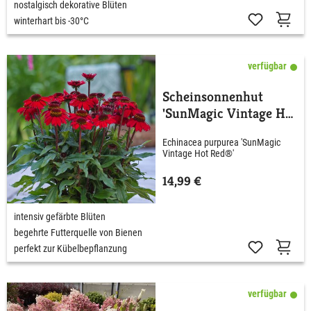
nostalgisch dekorative Blüten
winterhart bis -30°C
verfügbar
Scheinsonnenhut
'SunMagic Vintage Hot
Red®'
Echinacea purpurea 'SunMagic
Vintage Hot Red®'
14,99 €
intensiv gefärbte Blüten
begehrte Futterquelle von Bienen
perfekt zur Kübelbepflanzung
verfügbar