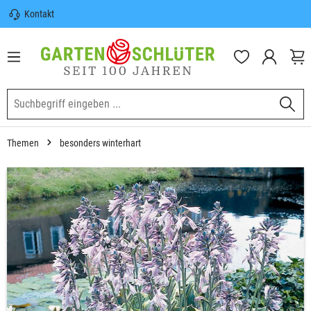
Kontakt
nhalt springen
Sicherer Versand | Versandkostenfrei
(DE) ab 100€
Garten-Schlüter Anwachsgarantie
Themen
besonders winterhart