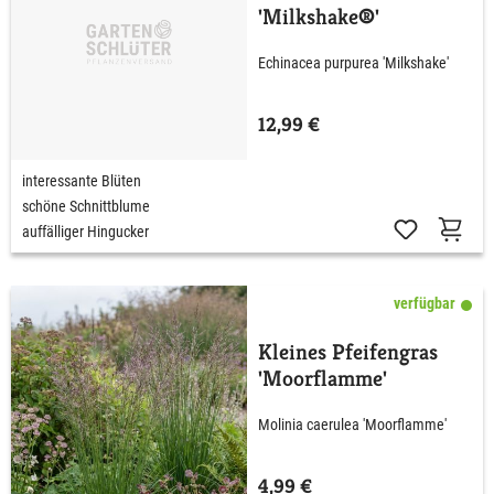
'Milkshake®'
Echinacea purpurea 'Milkshake'
12,99 €
interessante Blüten
schöne Schnittblume
auffälliger Hingucker
verfügbar
Kleines Pfeifengras
'Moorflamme'
Molinia caerulea 'Moorflamme'
4,99 €