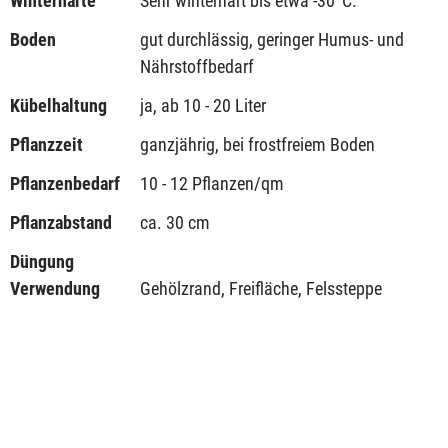
Winterhärte
Sehr winterhart bis etwa -30°C.
Boden
gut durchlässig, geringer Humus- und
Nährstoffbedarf
Kübelhaltung
ja, ab 10 - 20 Liter
Pflanzzeit
ganzjährig, bei frostfreiem Boden
Pflanzenbedarf
10 - 12 Pflanzen/qm
Pflanzabstand
ca. 30 cm
Düngung
Verwendung
Gehölzrand, Freifläche, Felssteppe