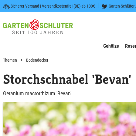
Sicherer Versand | Versandkostenfrei (DE) ab 100€
Garten-Schlüter
 springen
Zur Hauptnavigation springen
Gehölze
Rose
Themen
Bodendecker
Storchschnabel 'Bevan'
Geranium macrorrhizum 'Bevan'