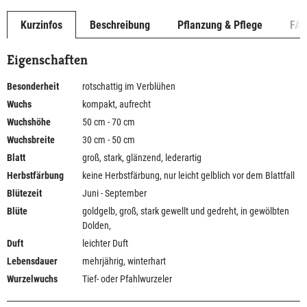
Kurzinfos
Beschreibung
Pflanzung & Pflege
FA
Eigenschaften
Besonderheit
rotschattig im Verblühen
Wuchs
kompakt, aufrecht
Wuchshöhe
50 cm - 70 cm
Wuchsbreite
30 cm - 50 cm
Blatt
groß, stark, glänzend, lederartig
Herbstfärbung
keine Herbstfärbung, nur leicht gelblich vor dem Blattfall
Blütezeit
Juni - September
Blüte
goldgelb, groß, stark gewellt und gedreht, in gewölbten
Dolden,
Duft
leichter Duft
Lebensdauer
mehrjährig, winterhart
Wurzelwuchs
Tief- oder Pfahlwurzeler