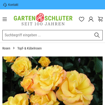
Kontakt
nhalt springen
Sicherer Versand | Versandkostenfrei
(DE) ab 100€
Garten-Schlüter Anwachsgarantie
Rosen
Topf- & Kübelrosen