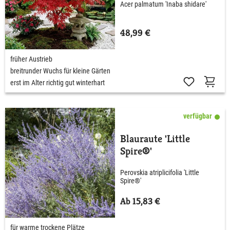
Acer palmatum 'Inaba shidare'
48,99 €
früher Austrieb
breitrunder Wuchs für kleine Gärten
erst im Alter richtig gut winterhart
verfügbar
Blauraute 'Little
Spire®'
Perovskia atriplicifolia 'Little
Spire®'
Ab 15,83 €
für warme trockene Plätze