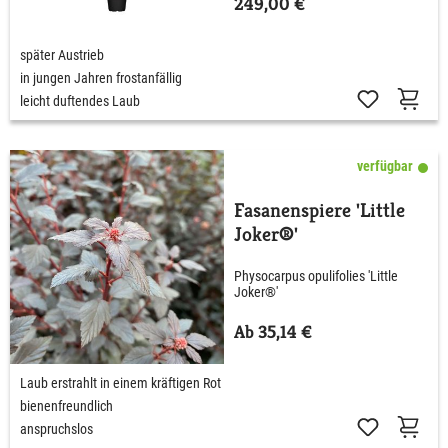
249,00 €
später Austrieb
in jungen Jahren frostanfällig
leicht duftendes Laub
verfügbar
Fasanenspiere 'Little
Joker®'
Physocarpus opulifolies 'Little
Joker®'
Ab 35,14 €
Laub erstrahlt in einem kräftigen Rot
bienenfreundlich
anspruchslos