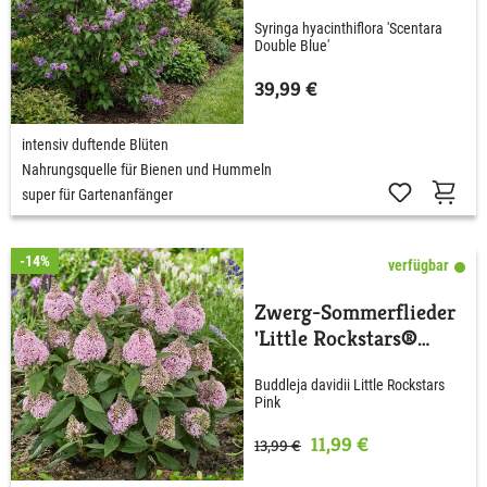
'Scentara® Double
Syringa hyacinthiflora 'Scentara
Blue'
Double Blue'
39,99 €
intensiv duftende Blüten
Nahrungsquelle für Bienen und Hummeln
super für Gartenanfänger
-14%
verfügbar
Zwerg-Sommerflieder
'Little Rockstars®
Pink'
Buddleja davidii Little Rockstars
Pink
11,99 €
13,99 €