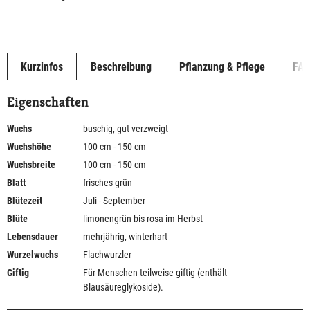
Kurzinfos
Beschreibung
Pflanzung & Pflege
FA
Eigenschaften
Wuchs
buschig, gut verzweigt
Wuchshöhe
100 cm - 150 cm
Wuchsbreite
100 cm - 150 cm
Blatt
frisches grün
Blütezeit
Juli - September
Blüte
limonengrün bis rosa im Herbst
Lebensdauer
mehrjährig, winterhart
Wurzelwuchs
Flachwurzler
Giftig
Für Menschen teilweise giftig (enthält
Blausäureglykoside).