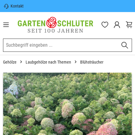
Kontakt
nhalt springen
Sicherer Versand | Versandkostenfrei
(DE) ab 100€
Garten-Schlüter Anwachsgarantie
Gehölze
Laubgehölze nach Themen
Blühsträucher