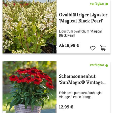
verfügbar
Ovalblättriger Liguster
'Magical Black Pearl'
Ligustrum ovalifolium 'Magical
Black Pearl'
Ab 18,99 €
verfügbar
Scheinsonnenhut
'SunMagic® Vintage
Electric Orange'
Echinacea purpurea SunMagic
Vintage Electric Orange
12,99 €