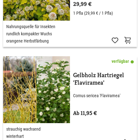
29,99 €
1 Pfla
(29,99 € / 1 Pfla)
Nahrungsquelle für Insekten
rundlich kompakter Wuchs
orangene Herbstfärbung
verfügbar
Gelbholz Hartriegel
'Flaviramea'
Cornus sericea 'Flaviramea'
Ab 11,95 €
strauchig wachsend
winterhart