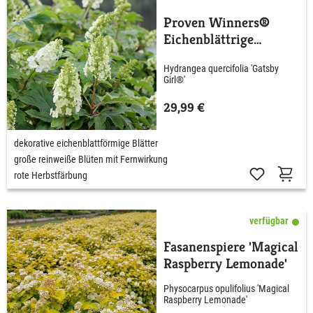
Proven Winners®
Eichenblättrige
Hortensie 'Gatsby®
Hydrangea quercifolia 'Gatsby
Girl'
Girl®'
29,99 €
dekorative eichenblattförmige Blätter
große reinweiße Blüten mit Fernwirkung
rote Herbstfärbung
verfügbar
Fasanenspiere 'Magical
Raspberry Lemonade'
Physocarpus opulifolius 'Magical
Raspberry Lemonade'