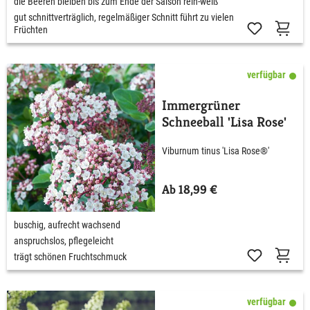
die Beeren bleiben bis zum Ende der Saison rein-weiß
gut schnittverträglich, regelmäßiger Schnitt führt zu vielen
Früchten
verfügbar
Immergrüner
Schneeball 'Lisa Rose'
Viburnum tinus 'Lisa Rose®'
Ab 18,99 €
buschig, aufrecht wachsend
anspruchslos, pflegeleicht
trägt schönen Fruchtschmuck
verfügbar