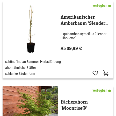
verfügbar
Amerikanischer
Amberbaum 'Slender
Silhouette'
Liquidambar styraciflua 'Slender
Silhouette'
Ab 39,99 €
schöne 'Indian Summer' Herbstfärbung
ahornähnliche Blätter
schlanke Säulenform
verfügbar
Fächerahorn
'Moonrise®'