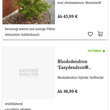
Acer shirasawanum 'Moonrise®'
Ab 45,99 €
bevorzugt warme und sonnige Plätze
dekorativer Solitärstrauch
verfügbar
Rhododendron
'Easydendron®
Dufthecke' wß C5 40 -
Rhododendron Hybride 'Dufthecke'
50 cm
Ab 36,99 €
reichblühend
ganzjährig attraktiv