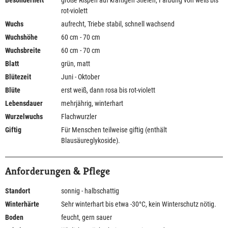
Besonderheit
große Rispen auf kräftigen Stielen, Färbung von weiß bis
rot-violett
Wuchs
aufrecht, Triebe stabil, schnell wachsend
Wuchshöhe
60 cm - 70 cm
Wuchsbreite
60 cm - 70 cm
Blatt
grün, matt
Blütezeit
Juni - Oktober
Blüte
erst weiß, dann rosa bis rot-violett
Lebensdauer
mehrjährig, winterhart
Wurzelwuchs
Flachwurzler
Giftig
Für Menschen teilweise giftig (enthält
Blausäureglykoside).
Anforderungen & Pflege
Standort
sonnig - halbschattig
Winterhärte
Sehr winterhart bis etwa -30°C, kein Winterschutz nötig.
Boden
feucht, gern sauer