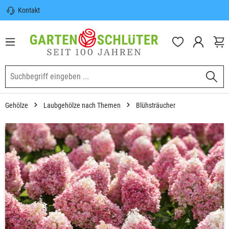
Kontakt
nhalt springen
Sicherer Versand | Versandkostenfrei
(DE) ab 100€
Garten-Schlüter Anwachsgarantie
Gehölze
Laubgehölze nach Themen
Blühsträucher