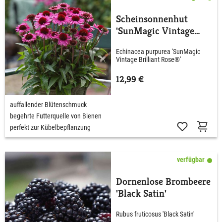
Scheinsonnenhut
'SunMagic Vintage
Brilliant Rose®'
Echinacea purpurea 'SunMagic
Vintage Brilliant Rose®'
12,99 €
auffallender Blütenschmuck
begehrte Futterquelle von Bienen
perfekt zur Kübelbepflanzung
verfügbar
Dornenlose Brombeere
'Black Satin'
Rubus fruticosus 'Black Satin'