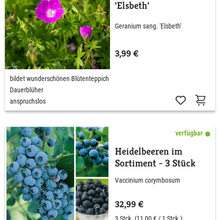
'Elsbeth'
Geranium sang. 'Elsbeth'
3,99 €
bildet wunderschönen Blütenteppich
Dauerblüher
anspruchslos
verfügbar
Heidelbeeren im
Sortiment - 3 Stück
Vaccinium corymbosum
32,99 €
3 Stck.
(11,00 € / 1 Stck.)