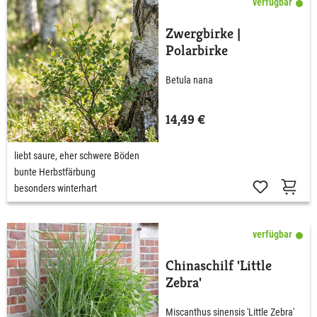
verfügbar
Zwergbirke |
Polarbirke
Betula nana
14,49 €
liebt saure, eher schwere Böden
bunte Herbstfärbung
besonders winterhart
verfügbar
Chinaschilf 'Little
Zebra'
Miscanthus sinensis 'Little Zebra'