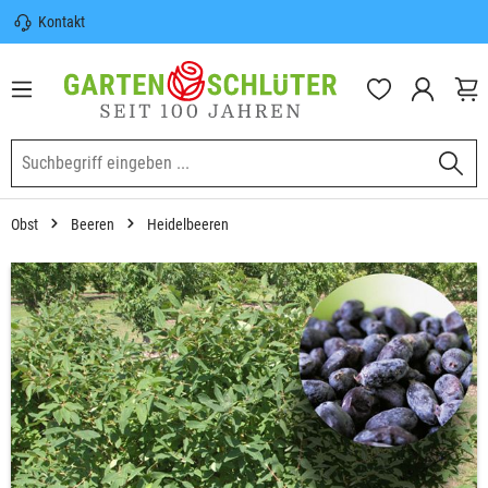
Kontakt
nhalt springen
Sicherer Versand | Versandkostenfrei
(DE) ab 100€
Garten-Schlüter Anwachsgarantie
Obst
Beeren
Heidelbeeren