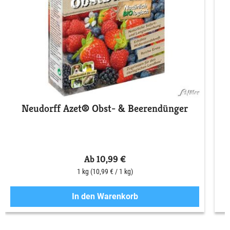
Neudorff Azet® Obst- & Beerendünger
S
Ab 10,99 €
1 kg
(10,99 € / 1 kg)
In den Warenkorb