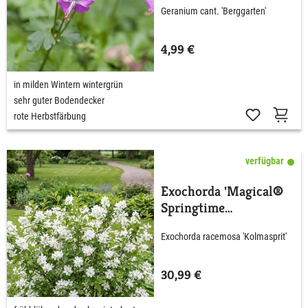
Geranium cant. 'Berggarten'
4,99 €
in milden Wintern wintergrün
sehr guter Bodendecker
rote Herbstfärbung
verfügbar
Exochorda 'Magical®
Springtime
Kolmasprit'
Exochorda racemosa 'Kolmasprit'
30,99 €