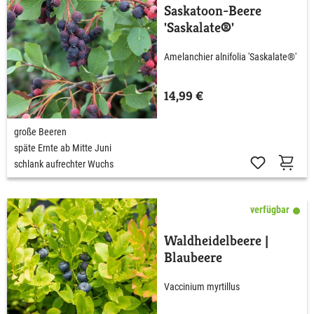
Saskatoon-Beere
'Saskalate®'
Amelanchier alnifolia 'Saskalate®'
14,99 €
große Beeren
späte Ernte ab Mitte Juni
schlank aufrechter Wuchs
verfügbar
Waldheidelbeere |
Blaubeere
Vaccinium myrtillus