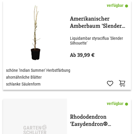
verfügbar
Amerikanischer
Amberbaum 'Slender
Silhouette'
Liquidambar styraciflua 'Slender
Silhouette'
Ab 39,99 €
schöne 'Indian Summer' Herbstfärbung
ahornähnliche Blätter
schlanke Säulenform
verfügbar
Rhododendron
'Easydendron®
Dufthecke' wß C5 40 -