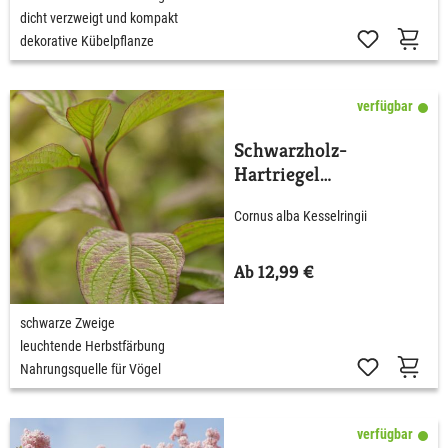
dicht verzweigt und kompakt
dekorative Kübelpflanze
verfügbar
Schwarzholz-
Hartriegel
'Kesselringii'
Cornus alba Kesselringii
Ab 12,99 €
schwarze Zweige
leuchtende Herbstfärbung
Nahrungsquelle für Vögel
verfügbar