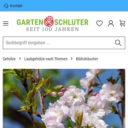
Kontakt
nhalt springen
Sicherer Versand | Versandkostenfrei
(DE) ab 100€
Garten-Schlüter Anwachsgarantie
Gehölze
Laubgehölze nach Themen
Blühsträucher