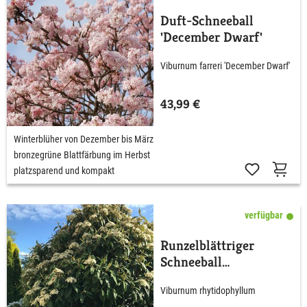
Duft-Schneeball
'December Dwarf'
Viburnum farreri 'December Dwarf'
43,99 €
Winterblüher von Dezember bis März
bronzegrüne Blattfärbung im Herbst
platzsparend und kompakt
verfügbar
Runzelblättriger
Schneeball
rhytidophyllum
Viburnum rhytidophyllum