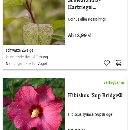
Schwarzholz-
Hartriegel
'Kesselringii'
Cornus alba Kesselringii
Ab 12,99 €
schwarze Zweige
leuchtende Herbstfärbung
Nahrungsquelle für Vögel
verfügbar
Hibiskus 'Sup Bridge®'
Hibiscus syriaca 'Sup'Bridge'