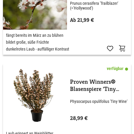
Prunus cerasifera 'Trailblazer'
(='Hollywood')
Ab 21,99 €
fängt bereits im März an zu blühen
bildet große, süße Früchte
dunkelrotes Laub - auffälliger Kontrast
verfügbar
Proven Winners®
Blasenspiere 'Tiny
Wine'
Physocarpus opulifolius 'Tiny Wine'
28,99 €
Laub erinnert an Weinblätter