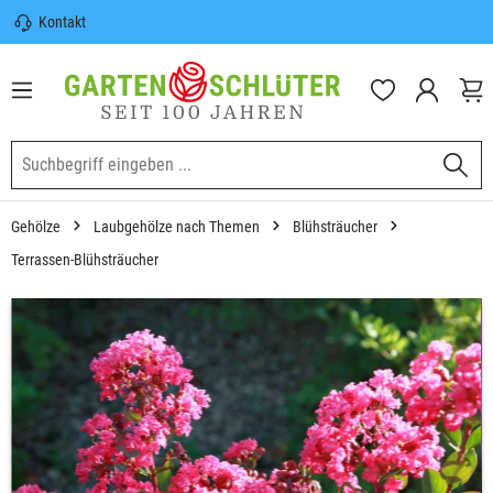
Kontakt
nhalt springen
Sicherer Versand | Versandkostenfrei
(DE) ab 100€
Garten-Schlüter Anwachsgarantie
Gehölze
Laubgehölze nach Themen
Blühsträucher
Terrassen-Blühsträucher