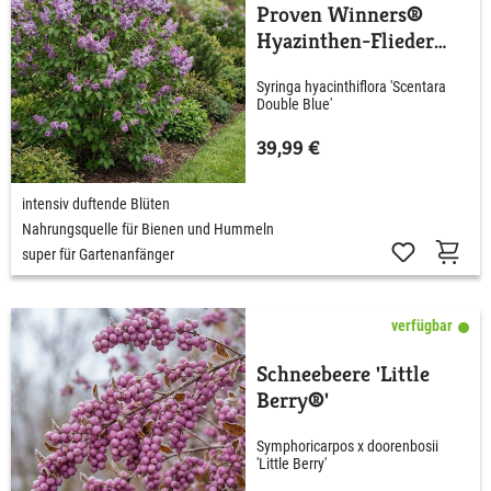
Proven Winners®
Hyazinthen-Flieder
'Scentara® Double
Syringa hyacinthiflora 'Scentara
Blue'
Double Blue'
39,99 €
intensiv duftende Blüten
Nahrungsquelle für Bienen und Hummeln
super für Gartenanfänger
verfügbar
Schneebeere 'Little
Berry®'
Symphoricarpos x doorenbosii
'Little Berry'