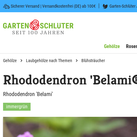
Sicherer Versand | Versandkostenfrei (DE) ab 100€
Garten-Schlüter
 springen
Zur Hauptnavigation springen
Gehölze
Rose
Gehölze
Laubgehölze nach Themen
Blühsträucher
Rhododendron 'Belami
Rhododendron 'Belami'
immergrün