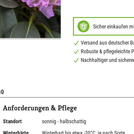
Sicher einkaufen m
Versand aus deutscher 
Robuste & pflegeleichte 
Nachhaltiger und sichere
AQ
Anforderungen & Pflege
Standort
sonnig - halbschattig
Winterhärte
Winterhart bis etwa -20°C, je nach Sorte