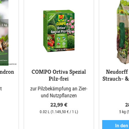
endron
COMPO Ortiva Spezial
Neudorff
Pilz-frei
Strauch- 
t
zur Pilzbekämpfung an Zier-
und Nutzpflanzen
22,99 €
2
0.02 L
(1.149,50 € / 1 L)
5 kg
(
In de