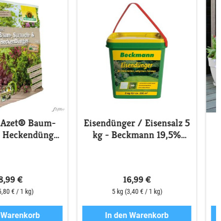
 Azet® Baum-
Eisendünger / Eisensalz 5
& Heckendünger
kg - Beckmann 19,5%
- 5 kg
Eisen als Eisen(II)-sulfat
8,99 €
16,99 €
5,80 € / 1 kg)
5 kg
(3,40 € / 1 kg)
n Warenkorb
In den Warenkorb