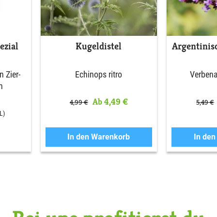
zial
Kugeldistel
Argentinis
 Zier-
Echinops ritro
Verbena
n
Ab 4,49 €
4,99 €
5,49 €
L)
In den Warenkorb
In de