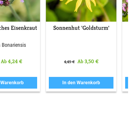
ches Eisenkraut
Sonnenhut 'Goldsturm'
 Bonariensis
Ab 4,24 €
Ab 3,50 €
4,49 €
n Warenkorb
In den Warenkorb