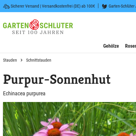
Sicherer Versand | Versandkostenfrei (DE) ab 100€
Garten-Schlüter
 springen
Zur Hauptnavigation springen
Gehölze
Rose
Stauden
Schnittstauden
Purpur-Sonnenhut
Echinacea purpurea