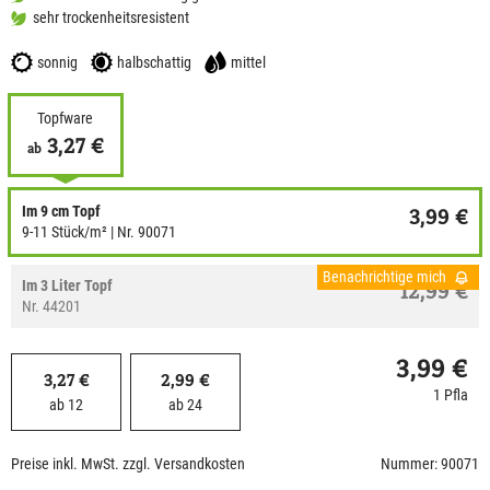
sehr trockenheitsresistent
sonnig
halbschattig
mittel
Topfware
3,27 €
ab
Im 9 cm Topf
3,99 €
9-11 Stück/m²
| Nr. 90071
Benachrichtige mich
Im 3 Liter Topf
12,99 €
Nr. 44201
3,99 €
3,27 €
2,99 €
1 Pfla
ab 12
ab 24
Preise inkl. MwSt. zzgl. Versandkosten
Nummer: 90071