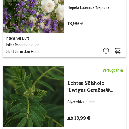
Nepeta kubanica 'Neptune'
13,99 €
intensiver Duft
toller Rosenbegleiter
blüht bis in den Herbst
verfügbar
Echtes Süßholz
'Ewiges Gemüse®
Süßholz'
Glycyrrhiza glabra
Ab 13,99 €