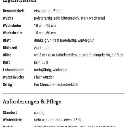
Besonderheit
einzigartige Blüten
Wuchs
polsterartig, sehr blütenreich, stark wachsend
Wuchshöhe
10 cm - 15 cm
Wuchsbreite
15 cm - 60 cm
Blatt
dunkelgrün, fast nadelartig, wintergrün
Blütezeit
April - Juni
Blüte
weiß mit rosa Mittelstreifen, gestreift, eingekerbt, einfach
Duft
kein Duft
Lebensdauer
mehrjährig, winterhart
Wurzelwuchs
Flachwurzler
Giftig
Für Menschen unbedenklich
Anforderungen & Pflege
Standort
sonnig
Winterhärte
Sehr winterhart bis etwa -25°C.