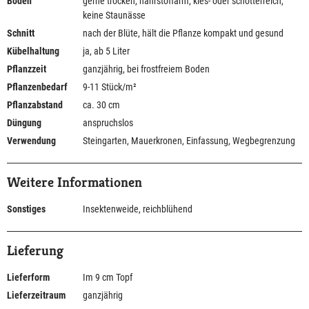
Boden
gerne trocken, nährstoffarm, kies- oder schotterreich,
keine Staunässe
Schnitt
nach der Blüte, hält die Pflanze kompakt und gesund
Kübelhaltung
ja, ab 5 Liter
Pflanzzeit
ganzjährig, bei frostfreiem Boden
Pflanzenbedarf
9-11 Stück/m²
Pflanzabstand
ca. 30 cm
Düngung
anspruchslos
Verwendung
Steingarten, Mauerkronen, Einfassung, Wegbegrenzung
Weitere Informationen
Sonstiges
Insektenweide, reichblühend
Lieferung
Lieferform
Im 9 cm Topf
Lieferzeitraum
ganzjährig