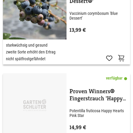
Dessert®'
Vaccinium corymbosum 'Blue
Dessert'
13,99 €
starkwüchsig und gesund
zweite Sorte erhöht den Ertrag
nicht spätfrostgefährdet
verfügbar
Proven Winners®
Fingerstrauch 'Happy
Hearts® Pink Star'
Potentilla fruticosa Happy Hearts
Pink Star
14,99 €