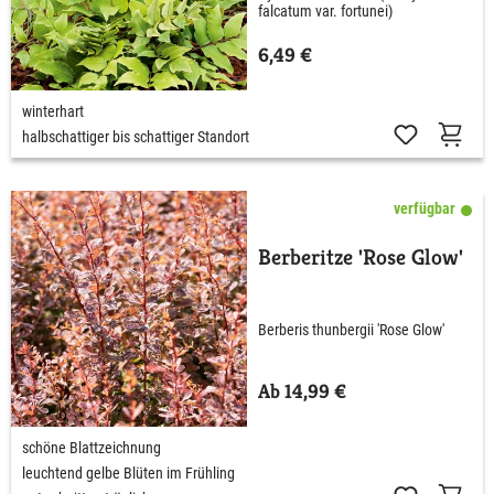
falcatum var. fortunei)
6,49 €
winterhart
halbschattiger bis schattiger Standort
verfügbar
Berberitze 'Rose Glow'
Berberis thunbergii 'Rose Glow'
Ab 14,99 €
schöne Blattzeichnung
leuchtend gelbe Blüten im Frühling