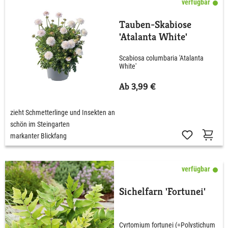
verfügbar
Tauben-Skabiose
'Atalanta White'
Scabiosa columbaria 'Atalanta
White'
Ab 3,99 €
zieht Schmetterlinge und Insekten an
schön im Steingarten
markanter Blickfang
verfügbar
Sichelfarn 'Fortunei'
Cyrtomium fortunei (=Polystichum