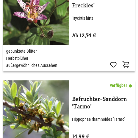
Freckles'
Trycirtis hirta
Ab 12,74 €
gepunktete Blüten
Herbstblüher
außergewöhnliches Aussehen
verfügbar
Befruchter-Sanddorn
'Tarmo'
Hippophae rhamnoides 'Tarmo'
14,99 €