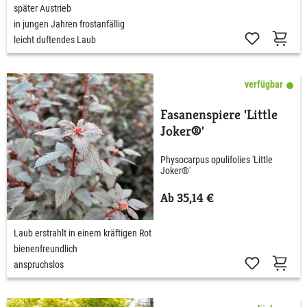
später Austrieb
in jungen Jahren frostanfällig
leicht duftendes Laub
verfügbar
Fasanenspiere 'Little
Joker®'
Physocarpus opulifolies 'Little
Joker®'
Ab 35,14 €
Laub erstrahlt in einem kräftigen Rot
bienenfreundlich
anspruchslos