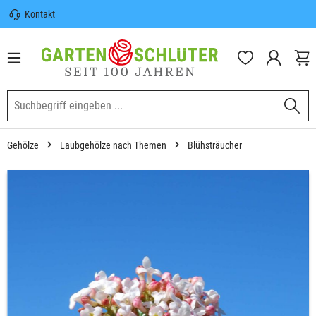
Kontakt
nhalt springen
Sicherer Versand | Versandkostenfrei
(DE) ab 100€
Garten-Schlüter Anwachsgarantie
Gehölze
Laubgehölze nach Themen
Blühsträucher