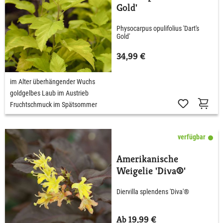
Gold'
Physocarpus opulifolius 'Dart's
Gold'
34,99 €
im Alter überhängender Wuchs
goldgelbes Laub im Austrieb
Fruchtschmuck im Spätsommer
verfügbar
Amerikanische
Weigelie 'Diva®'
Diervilla splendens 'Diva'®
Ab 19,99 €