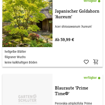
verfügbar
Japanischer Goldahorn
'Aureum'
Acer shirasawanum 'Aureum'
Ab 59,99 €
hellgelbe Blätter
filigraner Wuchs
keine kalkhaltigen Böden
verfügbar
Blauraute 'Prime
Time®'
Perovskia atriplicifolia 'Prime