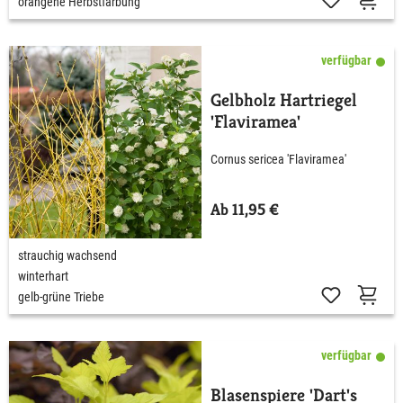
orangene Herbstfärbung
verfügbar
Gelbholz Hartriegel
'Flaviramea'
Cornus sericea 'Flaviramea'
Ab 11,95 €
strauchig wachsend
winterhart
gelb-grüne Triebe
verfügbar
Blasenspiere 'Dart's