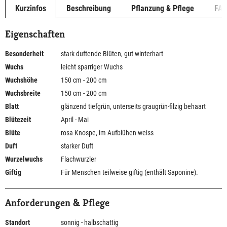
Kurzinfos
Beschreibung
Pflanzung & Pflege
FA
Eigenschaften
Besonderheit
stark duftende Blüten, gut winterhart
Wuchs
leicht sparriger Wuchs
Wuchshöhe
150 cm - 200 cm
Wuchsbreite
150 cm - 200 cm
Blatt
glänzend tiefgrün, unterseits graugrün-filzig behaart
Blütezeit
April - Mai
Blüte
rosa Knospe, im Aufblühen weiss
Duft
starker Duft
Wurzelwuchs
Flachwurzler
Giftig
Für Menschen teilweise giftig (enthält Saponine).
Anforderungen & Pflege
Standort
sonnig - halbschattig