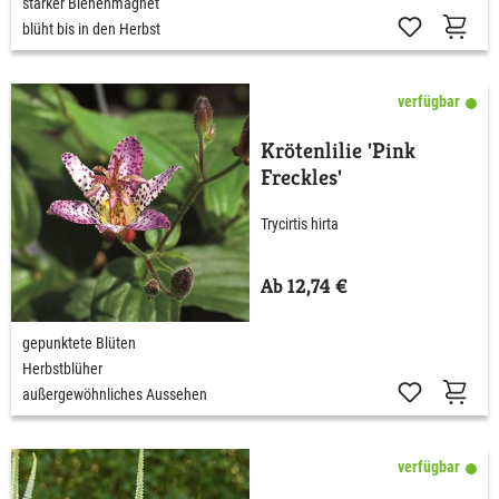
starker Bienenmagnet
blüht bis in den Herbst
verfügbar
Krötenlilie 'Pink
Freckles'
Trycirtis hirta
Ab 12,74 €
gepunktete Blüten
Herbstblüher
außergewöhnliches Aussehen
verfügbar