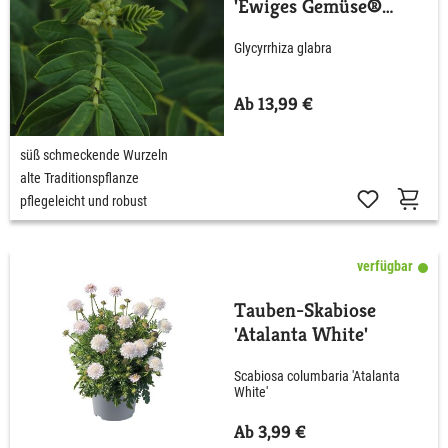
'Ewiges Gemüse®
Süßholz'
Glycyrrhiza glabra
Ab 13,99 €
süß schmeckende Wurzeln
alte Traditionspflanze
pflegeleicht und robust
verfügbar
Tauben-Skabiose
'Atalanta White'
Scabiosa columbaria 'Atalanta
White'
Ab 3,99 €