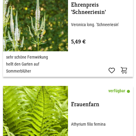
Ehrenpreis
'Schneeriesin'
Veronica long. 'Schneeriesin'
5,49 €
sehr schöne Fernwirkung
hellt den Garten auf
Sommerblüher
verfügbar
Frauenfarn
Athyrium filix femina