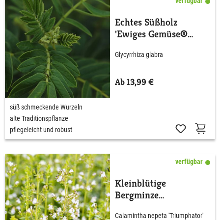
verfügbar
Echtes Süßholz
'Ewiges Gemüse®
Süßholz'
Glycyrrhiza glabra
Ab 13,99 €
süß schmeckende Wurzeln
alte Traditionspflanze
pflegeleicht und robust
verfügbar
Kleinblütige
Bergminze
'Triumphator'
Calamintha nepeta 'Triumphator'