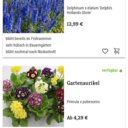
Glorie'
Delphinum x elatum 'Delphi's
Hollands Glorie'
12,99 €
blüht bereits im Frühsommer
sehr hübsch in Bauerngärten
blüht nochmal nach Rückschnitt
verfügbar
Gartenaurikel
Primula x pubescens
Ab 4,29 €