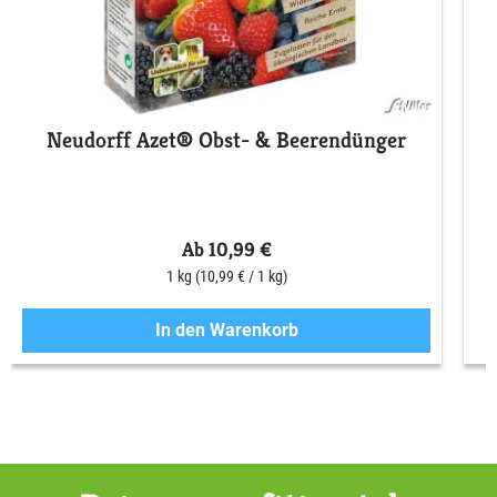
Neudorff Azet® Obst- & Beerendünger
S
Ab 10,99 €
1 kg
(10,99 € / 1 kg)
In den Warenkorb