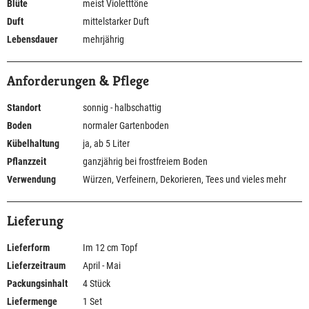
Blüte
meist Violetttöne
Duft
mittelstarker Duft
Lebensdauer
mehrjährig
Anforderungen & Pflege
Standort
sonnig - halbschattig
Boden
normaler Gartenboden
Kübelhaltung
ja, ab 5 Liter
Pflanzzeit
ganzjährig bei frostfreiem Boden
Verwendung
Würzen, Verfeinern, Dekorieren, Tees und vieles mehr
Lieferung
Lieferform
Im 12 cm Topf
Lieferzeitraum
April - Mai
Packungsinhalt
4 Stück
Liefermenge
1 Set