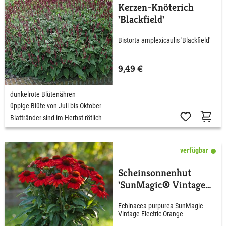
Kerzen-Knöterich
'Blackfield'
Bistorta amplexicaulis 'Blackfield'
9,49 €
dunkelrote Blütenähren
üppige Blüte von Juli bis Oktober
Blattränder sind im Herbst rötlich
verfügbar
Scheinsonnenhut
'SunMagic® Vintage
Electric Orange'
Echinacea purpurea SunMagic
Vintage Electric Orange