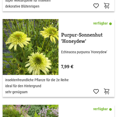
super Nektarquelle für Insekten
dekorative Blütenrispen
verfügbar
Purpur-Sonnenhut
'Honeydew'
Echinacea purpurea 'Honeydew'
7,99 €
insektenfreundliche Pflanze für die 2e Reihe
ideal für den Hintergrund
sehr genügsam
verfügbar