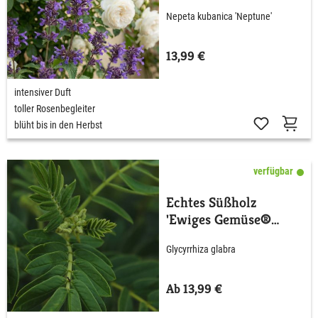
Nepeta kubanica 'Neptune'
13,99 €
intensiver Duft
toller Rosenbegleiter
blüht bis in den Herbst
verfügbar
Echtes Süßholz
'Ewiges Gemüse®
Süßholz'
Glycyrrhiza glabra
Ab 13,99 €