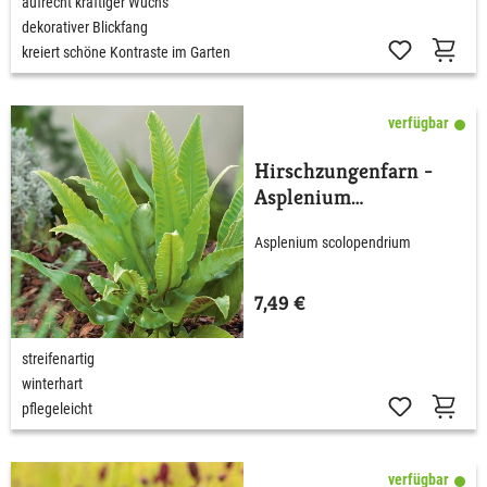
aufrecht kräftiger Wuchs
dekorativer Blickfang
kreiert schöne Kontraste im Garten
verfügbar
Hirschzungenfarn -
Asplenium
scolopendium
Asplenium scolopendrium
7,49 €
streifenartig
winterhart
pflegeleicht
verfügbar