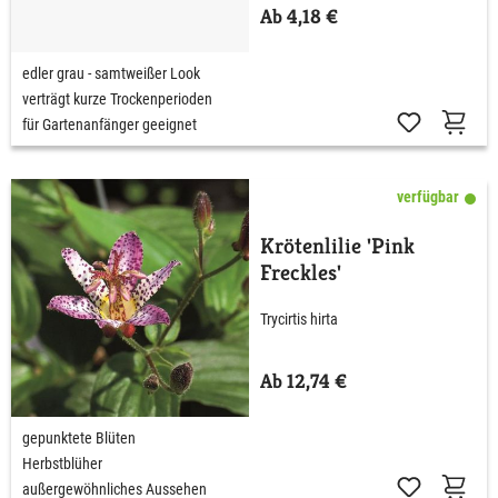
Ab 4,18 €
edler grau - samtweißer Look
verträgt kurze Trockenperioden
für Gartenanfänger geeignet
verfügbar
Krötenlilie 'Pink
Freckles'
Trycirtis hirta
Ab 12,74 €
gepunktete Blüten
Herbstblüher
außergewöhnliches Aussehen