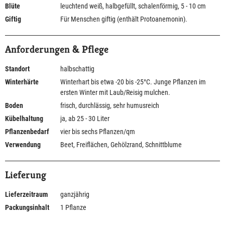
Blüte
leuchtend weiß, halbgefüllt, schalenförmig, 5 - 10 cm
Giftig
Für Menschen giftig (enthält Protoanemonin).
Anforderungen & Pflege
Standort
halbschattig
Winterhärte
Winterhart bis etwa -20 bis -25°C. Junge Pflanzen im
ersten Winter mit Laub/Reisig mulchen.
Boden
frisch, durchlässig, sehr humusreich
Kübelhaltung
ja, ab 25 - 30 Liter
Pflanzenbedarf
vier bis sechs Pflanzen/qm
Verwendung
Beet, Freiflächen, Gehölzrand, Schnittblume
Lieferung
Lieferzeitraum
ganzjährig
Packungsinhalt
1 Pflanze