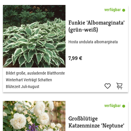
verfügbar
Funkie 'Albomarginata'
(grün-weiß)
Hosta undulata albomarginata
7,99 €
Bildet große, ausladende Blatthorste
Winterhart Verträgt Schatten
Blütezeit Juli-August
verfügbar
Großblütige
Katzenminze 'Neptune'