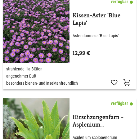
verfügbar
Kissen-Aster 'Blue
Lapis'
Aster dumosus 'Blue Lapis'
12,99 €
strahlende lila Blüten
angenehmer Duft
besonders bienen- und insektenfreundlich
verfügbar
Hirschzungenfarn -
Asplenium
scolopendium
Asplenium scolopendrium