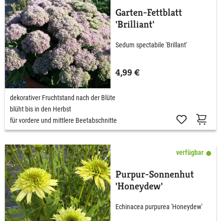
Garten-Fettblatt
'Brilliant'
Sedum spectabile 'Brillant'
4,99 €
dekorativer Fruchtstand nach der Blüte
blüht bis in den Herbst
für vordere und mittlere Beetabschnitte
verfügbar
Purpur-Sonnenhut
'Honeydew'
Echinacea purpurea 'Honeydew'