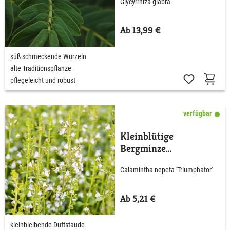
Glycyrrhiza glabra
Ab 13,99 €
süß schmeckende Wurzeln
alte Traditionspflanze
pflegeleicht und robust
verfügbar
Kleinblütige
Bergminze
'Triumphator'
Calamintha nepeta 'Triumphator'
Ab 5,21 €
kleinbleibende Duftstaude