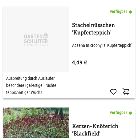
verfügbar
Stachelnüsschen
'Kupferteppich'
Acaena microphylla 'Kupferteppich'
4,49 €
Ausbreitung durch Ausläufer
besondere Igel-artige Früchte
teppichartiger Wuchs
verfügbar
Kerzen-Knöterich
'Blackfield'