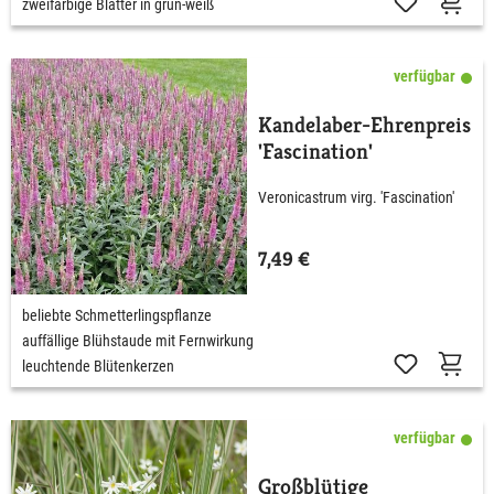
zweifarbige Blätter in grün-weiß
verfügbar
Kandelaber-Ehrenpreis
'Fascination'
Veronicastrum virg. 'Fascination'
7,49 €
beliebte Schmetterlingspflanze
auffällige Blühstaude mit Fernwirkung
leuchtende Blütenkerzen
verfügbar
Großblütige