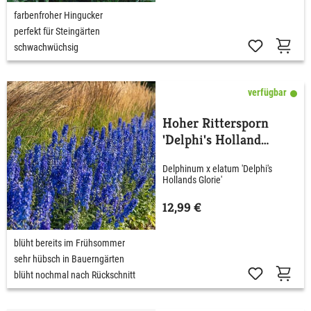
farbenfroher Hingucker
perfekt für Steingärten
schwachwüchsig
verfügbar
Hoher Rittersporn
'Delphi's Holland
Glorie'
Delphinum x elatum 'Delphi's
Hollands Glorie'
12,99 €
blüht bereits im Frühsommer
sehr hübsch in Bauerngärten
blüht nochmal nach Rückschnitt