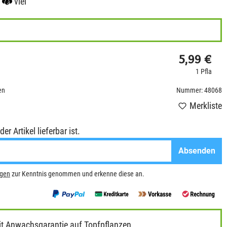
viel
5,99 €
1 Pfla
en
Nummer: 48068
Merkliste
r Artikel lieferbar ist.
Absenden
ngen
zur Kenntnis genommen und erkenne diese an.
it Anwachsgarantie auf Topfpflanzen