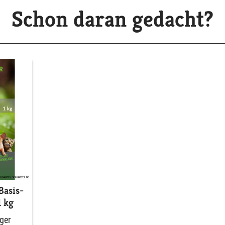
Schon daran gedacht?
Basis-
1 kg
ger