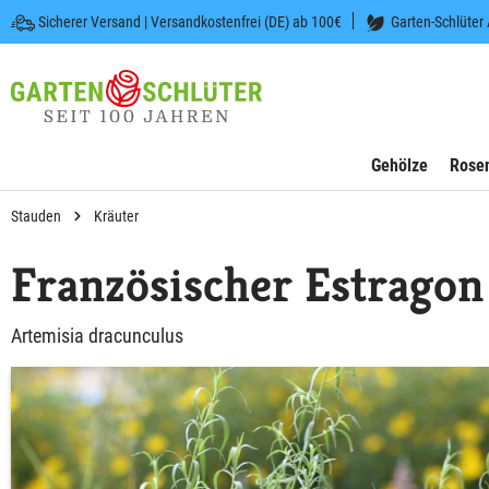
Sicherer Versand | Versandkostenfrei (DE) ab 100€
Garten-Schlüter
 springen
Zur Hauptnavigation springen
Gehölze
Rose
Stauden
Kräuter
Französischer Estragon 
Artemisia dracunculus