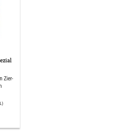
zial
 Zier-
n
L)