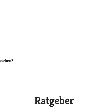
?
ussehen?
Ratgeber