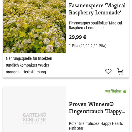
Fasanenspiere 'Magical
Raspberry Lemonade'
Physocarpus opulifolius 'Magical
Raspberry Lemonade'
29,99 €
1 Pfla
(29,99 € / 1 Pfla)
Nahrungsquelle für Insekten
rundlich kompakter Wuchs
orangene Herbstfärbung
verfügbar
Proven Winners®
Fingerstrauch 'Happy
Hearts® Pink Star'
Potentilla fruticosa Happy Hearts
Pink Star