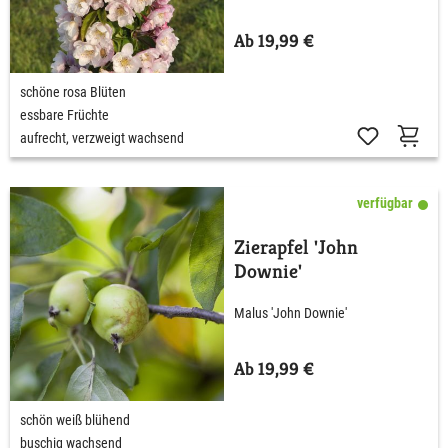
Ab 19,99 €
schöne rosa Blüten
essbare Früchte
aufrecht, verzweigt wachsend
verfügbar
Zierapfel 'John
Downie'
Malus 'John Downie'
Ab 19,99 €
schön weiß blühend
buschig wachsend