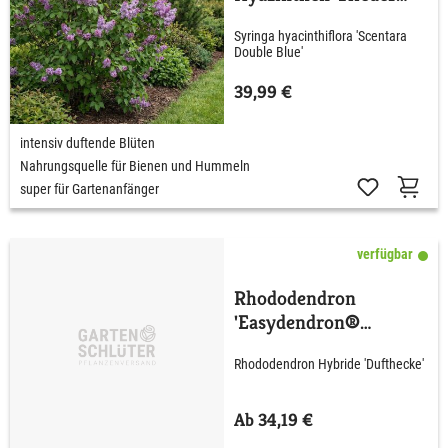
'Scentara® Double
Syringa hyacinthiflora 'Scentara
Blue'
Double Blue'
39,99 €
intensiv duftende Blüten
Nahrungsquelle für Bienen und Hummeln
super für Gartenanfänger
verfügbar
Rhododendron
'Easydendron®
Dufthecke' Lila
Rhododendron Hybride 'Dufthecke'
Ab 34,19 €