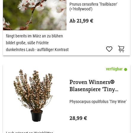
Prunus cerasifera 'Trailblazer'
(='Hollywood')
Ab 21,99 €
fängt bereits im März an zu blühen
bildet große, süße Früchte
dunkelrotes Laub - auffälliger Kontrast
verfügbar
Proven Winners®
Blasenspiere 'Tiny
Wine'
Physocarpus opulifolius 'Tiny Wine'
28,99 €