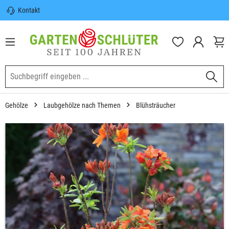
Kontakt
nhalt springen
Sicherer Versand | Versandkostenfrei
(DE) ab 100€
Garten-Schlüter Anwachsgarantie
Gehölze
Laubgehölze nach Themen
Blühsträucher