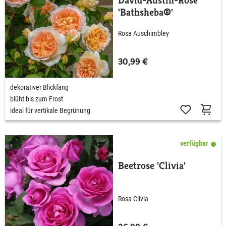
David-Austin-Rose
'Bathsheba®'
Rosa Auschimbley
30,99 €
dekorativer Blickfang
blüht bis zum Frost
ideal für vertikale Begrünung
verfügbar
Beetrose 'Clivia'
Rosa Clivia