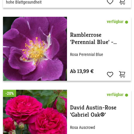
hohe Blattgesundheit
verfügbar
Ramblerrose
'Perennial Blue' -
ADR-Rose
Rosa Perennial Blue
Ab 13,99 €
-20%
verfügbar
David Austin-Rose
'Gabriel Oak®'
Rosa Auscrowd