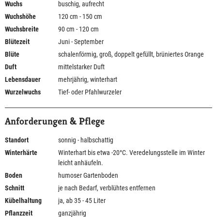
Wuchs
buschig, aufrecht
Wuchshöhe
120 cm - 150 cm
Wuchsbreite
90 cm - 120 cm
Blütezeit
Juni - September
Blüte
schalenförmig, groß, doppelt gefüllt, brüniertes Orange
Duft
mittelstarker Duft
Lebensdauer
mehrjährig, winterhart
Wurzelwuchs
Tief- oder Pfahlwurzeler
Anforderungen & Pflege
Standort
sonnig - halbschattig
Winterhärte
Winterhart bis etwa -20°C. Veredelungsstelle im Winter
leicht anhäufeln.
Boden
humoser Gartenboden
Schnitt
je nach Bedarf, verblühtes entfernen
Kübelhaltung
ja, ab 35 - 45 Liter
Pflanzzeit
ganzjährig