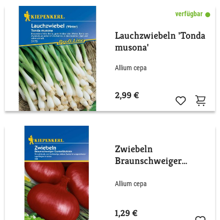
verfügbar
Lauchzwiebeln 'Tonda
musona'
Allium cepa
2,99 €
Zwiebeln
Braunschweiger
dunkelrote/De
Brunswick
Allium cepa
1,29 €