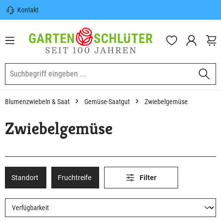
Kontakt
nhalt springen
Sicherer Versand | Versandkostenfrei
(DE) ab 100€
Garten-Schlüter Anwachsgarantie
Blumenzwiebeln & Saat
Gemüse-Saatgut
Zwiebelgemüse
Zwiebelgemüse
Standort
Fruchtreife
Filter