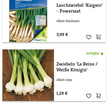
Lauchzwiebel 'Kaigaro'
- Powersaat
Allium fistulosum
3,99 €
verfügbar
Zwiebeln 'La Reine /
Weiße Königin'
Allium cepa
1,29 €