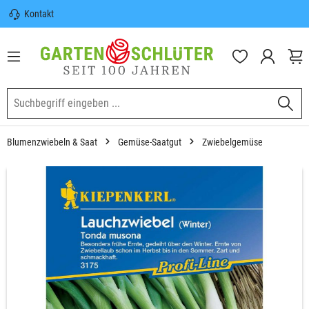
Kontakt
nhalt springen
Sicherer Versand | Versandkostenfrei
(DE) ab 100€
Garten-Schlüter Anwachsgarantie
Blumenzwiebeln & Saat
Gemüse-Saatgut
Zwiebelgemüse