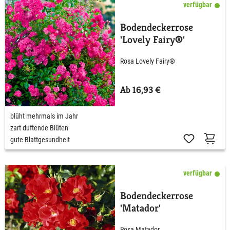
verfügbar
Bodendeckerrose
'Lovely Fairy®'
Rosa Lovely Fairy®
Ab 16,93 €
blüht mehrmals im Jahr
zart duftende Blüten
gute Blattgesundheit
verfügbar
Bodendeckerrose
'Matador'
Rosa Matador