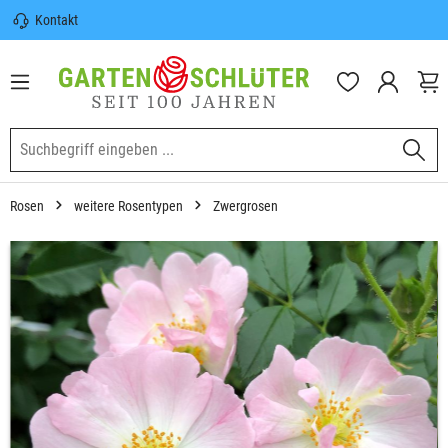
Kontakt
nhalt springen
Sicherer Versand | Versandkostenfrei
(DE) ab 100€
Garten-Schlüter Anwachsgarantie
Rosen
weitere Rosentypen
Zwergrosen