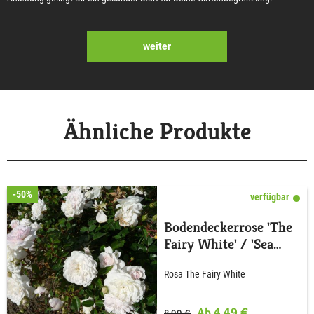
weiter
Ähnliche Produkte
-50%
verfügbar
Bodendeckerrose 'The
Fairy White' / 'Sea
Foam'
Rosa The Fairy White
Ab 4,49 €
8,99 €