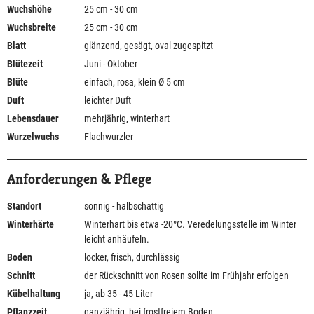
Wuchshöhe
25 cm - 30 cm
Wuchsbreite
25 cm - 30 cm
Blatt
glänzend, gesägt, oval zugespitzt
Blütezeit
Juni - Oktober
Blüte
einfach, rosa, klein Ø 5 cm
Duft
leichter Duft
Lebensdauer
mehrjährig, winterhart
Wurzelwuchs
Flachwurzler
Anforderungen & Pflege
Standort
sonnig - halbschattig
Winterhärte
Winterhart bis etwa -20°C. Veredelungsstelle im Winter
leicht anhäufeln.
Boden
locker, frisch, durchlässig
Schnitt
der Rückschnitt von Rosen sollte im Frühjahr erfolgen
Kübelhaltung
ja, ab 35 - 45 Liter
Pflanzzeit
ganzjährig, bei frostfreiem Boden