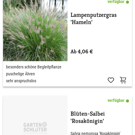
verfügbar
Lampenputzergras
'Hameln'
Ab 4,06 €
besonders schöne Begleitpflanze
puschelige Ähren
sehr anspruchslos
verfügbar
Blüten-Salbei
'Rosakönigin'
Salvia nemorosa 'Rosakönigin'