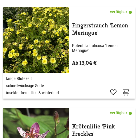
verfügbar
Fingerstrauch 'Lemon
Meringue'
Potentilla fruticosa 'Lemon
Meringue'
Ab 13,04 €
lange Blütezeit
schnellwüchsige Sorte
insektenfreundlich & winterhart
verfügbar
Krötenlilie 'Pink
Freckles'