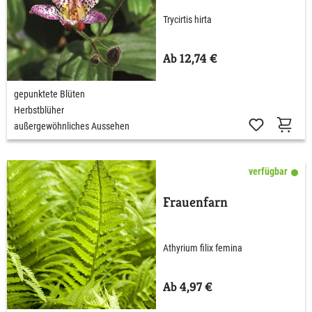
Trycirtis hirta
Ab 12,74 €
gepunktete Blüten
Herbstblüher
außergewöhnliches Aussehen
verfügbar
Frauenfarn
Athyrium filix femina
Ab 4,97 €