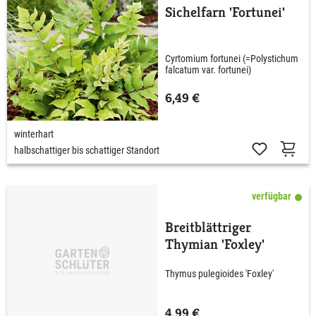
Sichelfarn 'Fortunei'
Cyrtomium fortunei (=Polystichum
falcatum var. fortunei)
6,49 €
winterhart
halbschattiger bis schattiger Standort
verfügbar
Breitblättriger
Thymian 'Foxley'
Thymus pulegioides 'Foxley'
4,99 €