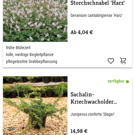
Storchschnabel 'Harz'
Geranium cantabrigiense 'Harz'
Ab 4,04 €
frühe Blütezeit
tolle, niedrige Begleitpflanze
pflegeleichte Grabbepflanzung
verfügbar
Sachalin-
Kriechwacholder
'Slager'
Juniperus conferta 'Slager'
14,98 €