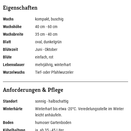
Eigenschaften
Wuchs
kompakt, buschig
Wuchshöhe
40 cm - 60 cm
Wuchsbreite
35 cm - 40 cm
Blatt
oval, dunkelgrün
Blütezeit
Juni - Oktober
Blüte
einfach, rot
Lebensdauer
mehrjährig, winterhart
Wurzelwuchs
Tief- oder Pfahlwurzeler
Anforderungen & Pflege
Standort
sonnig - halbschattig
Winterhärte
Winterhart bis etwa -20°C. Veredelungsstelle im Winter
leicht anhäufeln.
Boden
humoser Gartenboden
Kübelhaltung
ja, ab 35 - 45 Liter