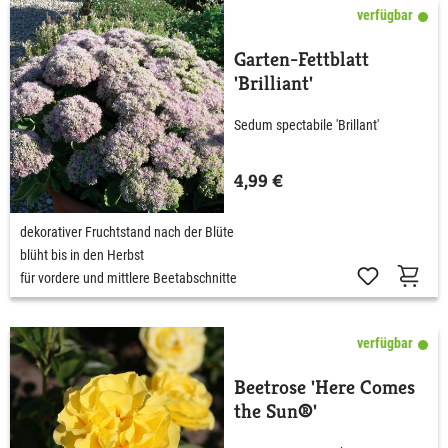
verfügbar
Garten-Fettblatt
'Brilliant'
Sedum spectabile 'Brillant'
4,99 €
dekorativer Fruchtstand nach der Blüte
blüht bis in den Herbst
für vordere und mittlere Beetabschnitte
verfügbar
Beetrose 'Here Comes
the Sun®'