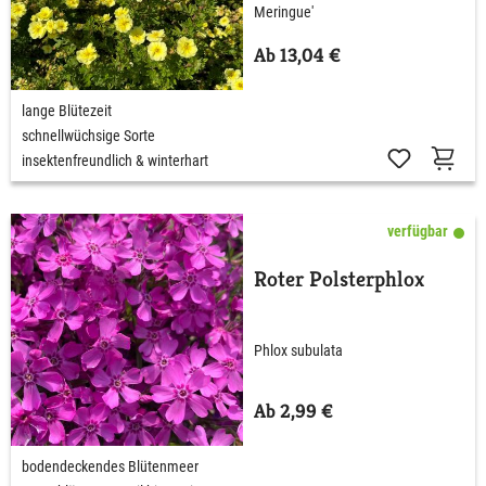
Meringue'
Ab 13,04 €
lange Blütezeit
schnellwüchsige Sorte
insektenfreundlich & winterhart
verfügbar
Roter Polsterphlox
Phlox subulata
Ab 2,99 €
bodendeckendes Blütenmeer