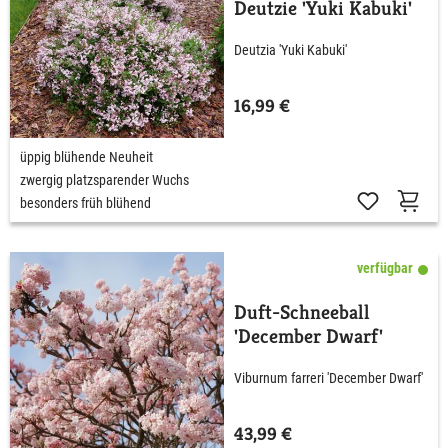
Deutzie 'Yuki Kabuki'
Deutzia 'Yuki Kabuki'
16,99 €
üppig blühende Neuheit
zwergig platzsparender Wuchs
besonders früh blühend
verfügbar
Duft-Schneeball
'December Dwarf'
Viburnum farreri 'December Dwarf'
43,99 €