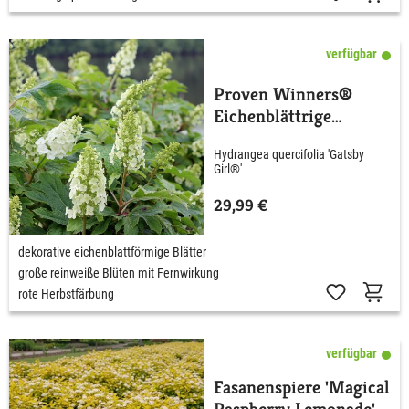
verfügbar
Proven Winners®
Eichenblättrige
Hortensie 'Gatsby®
Hydrangea quercifolia 'Gatsby
Girl'
Girl®'
29,99 €
dekorative eichenblattförmige Blätter
große reinweiße Blüten mit Fernwirkung
rote Herbstfärbung
verfügbar
Fasanenspiere 'Magical