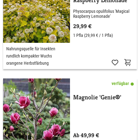
Raspberry Lemonade'
Physocarpus opulifolius 'Magical
Raspberry Lemonade'
29,99 €
1 Pfla
(29,99 € / 1 Pfla)
Nahrungsquelle für Insekten
rundlich kompakter Wuchs
orangene Herbstfärbung
verfügbar
Magnolie 'Genie®'
Ab 49,99 €