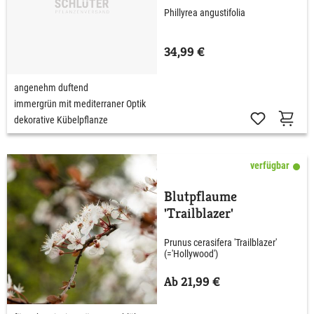
Phillyrea angustifolia
34,99 €
angenehm duftend
immergrün mit mediterraner Optik
dekorative Kübelpflanze
verfügbar
Blutpflaume
'Trailblazer'
Prunus cerasifera 'Trailblazer'
(='Hollywood')
Ab 21,99 €