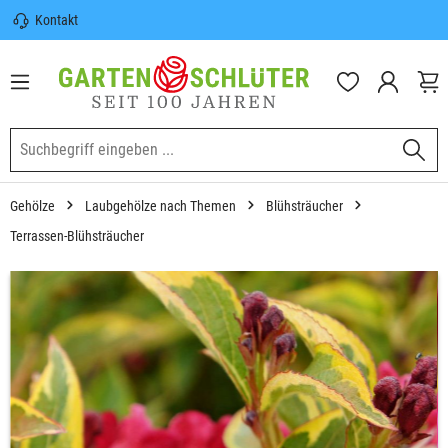
Kontakt
nhalt springen
Sicherer Versand | Versandkostenfrei
(DE) ab 100€
Garten-Schlüter Anwachsgarantie
Gehölze
Laubgehölze nach Themen
Blühsträucher
Terrassen-Blühsträucher