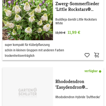
Zwerg-Sommerflieder
'Little Rockstars®
White'
Buddleja davidii Little Rockstars
White
11,99 €
13,99 €
super kompakt für Kübelpflanzung
schön in kleinen Gruppen mit anderen Farben
trockenheitsverträglich
verfügbar
Rhododendron
'Easydendron®
Dufthecke' wß C5 40 -
Rhododendron Hybride 'Dufthecke'
50 cm