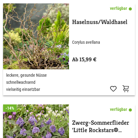
verfügbar
Haselnuss/Waldhasel
Corylus avellana
Ab 15,99 €
leckere, gesunde Nüsse
schnellwachsend
vielseitig einsetzbar
-14%
verfügbar
Zwerg-Sommerflieder
'Little Rockstars®
Blue'