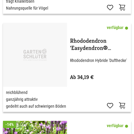
trägt Knallerbsen
Nahrungsquelle für Vögel
verfügbar
Rhododendron
'Easydendron®
Dufthecke' Lila
Rhododendron Hybride 'Dufthecke'
Ab 34,19 €
reichblühend
ganzjährig attraktiv
gedeiht auch auf schwierigen Böden
-14%
verfügbar