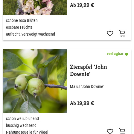
Ab 19,99 €
schöne rosa Blüten
essbare Früchte
aufrecht, verzweigt wachsend
verfügbar
Zierapfel 'John
Downie'
Malus 'John Downie'
Ab 19,99 €
schön weiß blühend
buschig wachsend
Nahrungsquelle für Vögel