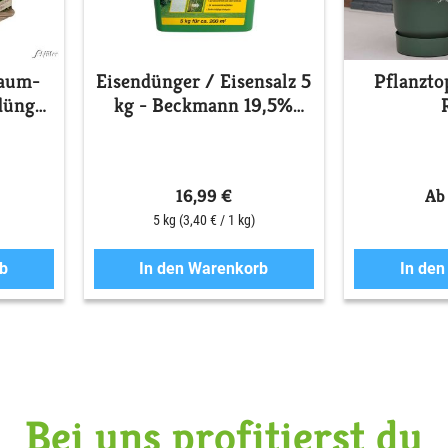
Baum-
Eisendünger / Eisensalz 5
Pflanzto
dünger
kg - Beckmann 19,5%
Eisen als Eisen(II)-sulfat
16,99 €
Ab
5 kg
(3,40 € / 1 kg)
b
In den Warenkorb
In de
Bei uns profitierst du