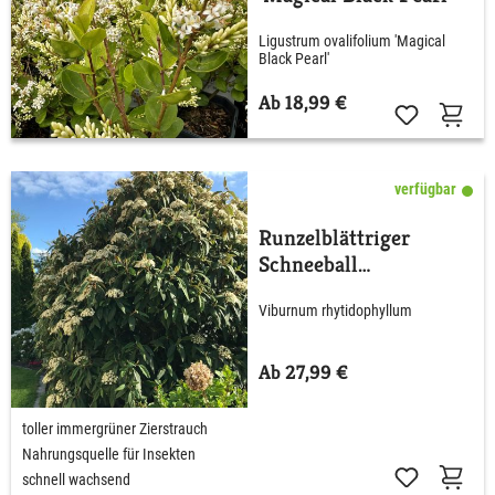
Ligustrum ovalifolium 'Magical
Black Pearl'
Ab 18,99 €
verfügbar
Runzelblättriger
Schneeball
rhytidophyllum
Viburnum rhytidophyllum
Ab 27,99 €
toller immergrüner Zierstrauch
Nahrungsquelle für Insekten
schnell wachsend