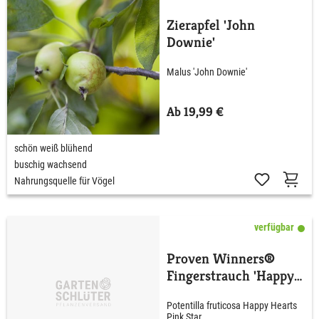
Zierapfel 'John
Downie'
Malus 'John Downie'
Ab 19,99 €
schön weiß blühend
buschig wachsend
Nahrungsquelle für Vögel
verfügbar
Proven Winners®
Fingerstrauch 'Happy
Hearts® Pink Star'
Potentilla fruticosa Happy Hearts
Pink Star