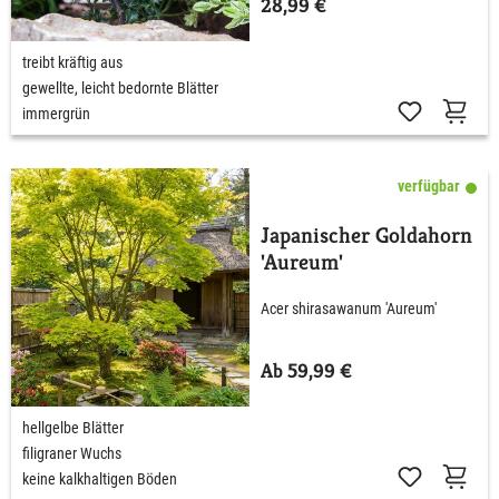
28,99 €
treibt kräftig aus
gewellte, leicht bedornte Blätter
immergrün
verfügbar
Japanischer Goldahorn
'Aureum'
Acer shirasawanum 'Aureum'
Ab 59,99 €
hellgelbe Blätter
filigraner Wuchs
keine kalkhaltigen Böden