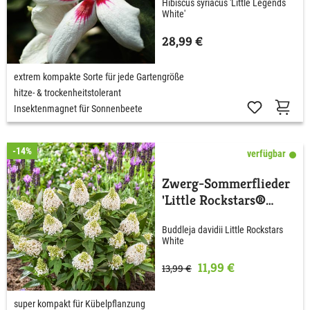
Hibiscus syriacus 'Little Legends
White'
28,99 €
extrem kompakte Sorte für jede Gartengröße
hitze- & trockenheitstolerant
Insektenmagnet für Sonnenbeete
-14%
verfügbar
Zwerg-Sommerflieder
'Little Rockstars®
White'
Buddleja davidii Little Rockstars
White
11,99 €
13,99 €
super kompakt für Kübelpflanzung