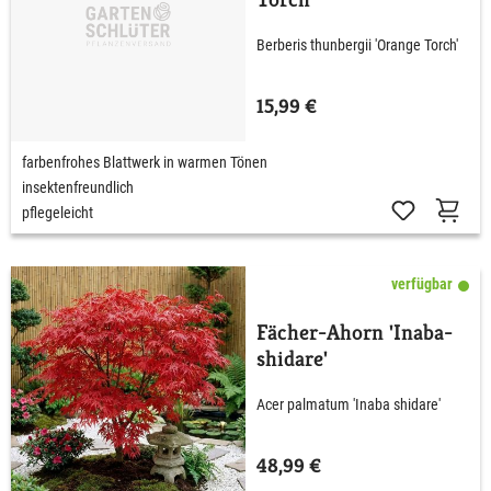
Berberis thunbergii 'Orange Torch'
15,99 €
farbenfrohes Blattwerk in warmen Tönen
insektenfreundlich
pflegeleicht
verfügbar
Fächer-Ahorn 'Inaba-
shidare'
Acer palmatum 'Inaba shidare'
48,99 €