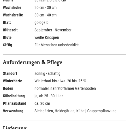
Wuchs
aufrecht, breit, dicht
Wuchshöhe
20 cm - 30 cm
Wuchsbreite
30 cm - 40 cm
Blatt
goldgelb
Blütezeit
September - November
Blüte
weiße Knospen
Giftig
Für Menschen unbedenklich
Anforderungen & Pflege
Standort
sonnig - schattig
Winterhärte
Winterhart bis etwa -20 bis -25°C.
Boden
normaler, nährstoffarmer Gartenboden
Kübelhaltung
ja, ab 25 - 30 Liter
Pflanzabstand
ca. 20 cm
Verwendung
Steingärten, Heidegärten, Kübel, Gruppenpflanzung
Lieferung