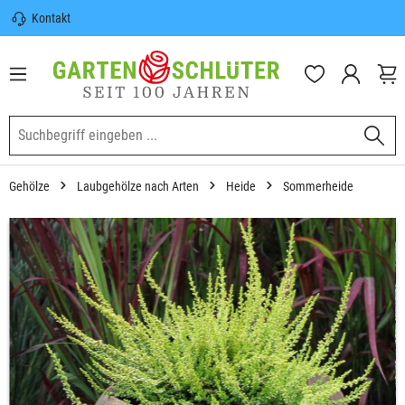
Kontakt
nhalt springen
Sicherer Versand | Versandkostenfrei
(DE) ab 100€
Garten-Schlüter Anwachsgarantie
Gehölze
Laubgehölze nach Arten
Heide
Sommerheide