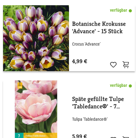
verfügbar
Botanische Krokusse
'Advance' - 15 Stück
Crocus 'Advance'
4,99 €
verfügbar
Späte gefüllte Tulpe
'Tabledance®' - 7
Stück
Tulipa 'Tabledance®'
5,99 €