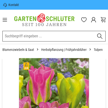
Kontakt
nhalt springen
Sicherer Versand | Versandkostenfrei
(DE) ab 100€
Garten-Schlüter Anwachsgarantie
Blumenzwiebeln & Saat
Herbstpflanzung | Frühjahrsblüher
Tulpen