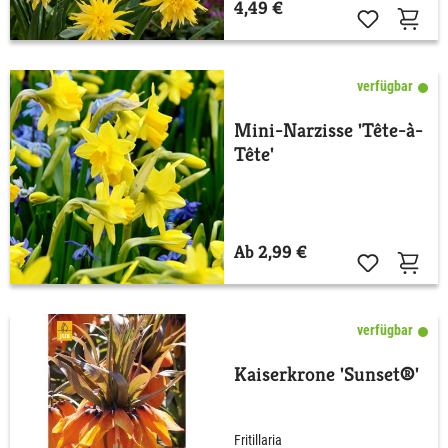
4,49 €
verfügbar
Mini-Narzisse 'Tête-à-
Tête'
Ab 2,99 €
verfügbar
Kaiserkrone 'Sunset®'
Fritillaria