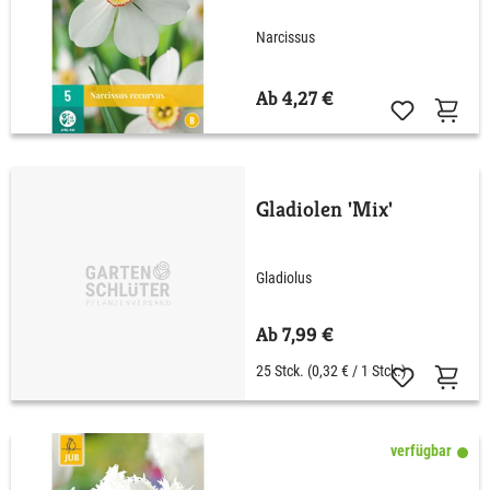
Recurvus'
Narcissus
Ab 4,27 €
Gladiolen 'Mix'
Gladiolus
Ab 7,99 €
25 Stck.
(0,32 € / 1 Stck.)
verfügbar