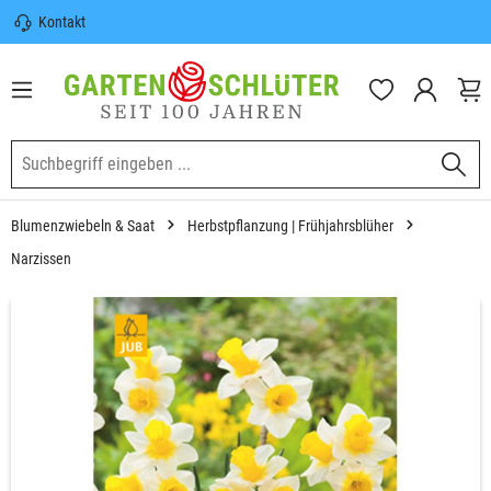
Kontakt
nhalt springen
Sicherer Versand | Versandkostenfrei
(DE) ab 100€
Garten-Schlüter Anwachsgarantie
Blumenzwiebeln & Saat
Herbstpflanzung | Frühjahrsblüher
Narzissen