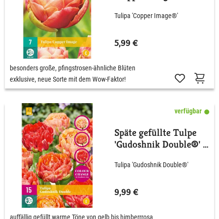
Stück
Tulipa 'Copper Image®'
5,99 €
besonders große, pfingstrosen-ähnliche Blüten
exklusive, neue Sorte mit dem Wow-Faktor!
verfügbar
Späte gefüllte Tulpe
'Gudoshnik Double®' -
12 Stück
Tulipa 'Gudoshnik Double®'
9,99 €
auffällig gefüllt,warme Töne von gelb bis himberrrosa