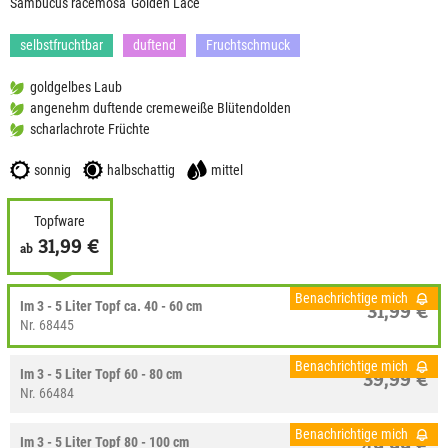
Sambucus racemosa 'Golden Lace'
selbstfruchtbar
duftend
Fruchtschmuck
goldgelbes Laub
angenehm duftende cremeweiße Blütendolden
scharlachrote Früchte
sonnig
halbschattig
mittel
Topfware
31,99 €
ab
Benachrichtige mich
Im 3 - 5 Liter Topf ca. 40 - 60 cm
31,99 €
Nr. 68445
Benachrichtige mich
Im 3 - 5 Liter Topf 60 - 80 cm
39,99 €
Nr. 66484
Benachrichtige mich
Im 3 - 5 Liter Topf 80 - 100 cm
49,99 €