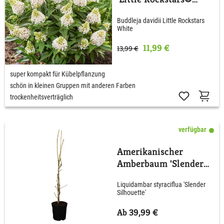
White'
Buddleja davidii Little Rockstars
White
11,99 €
13,99 €
super kompakt für Kübelpflanzung
schön in kleinen Gruppen mit anderen Farben
trockenheitsverträglich
verfügbar
Amerikanischer
Amberbaum 'Slender
Silhouette'
Liquidambar styraciflua 'Slender
Silhouette'
Ab 39,99 €