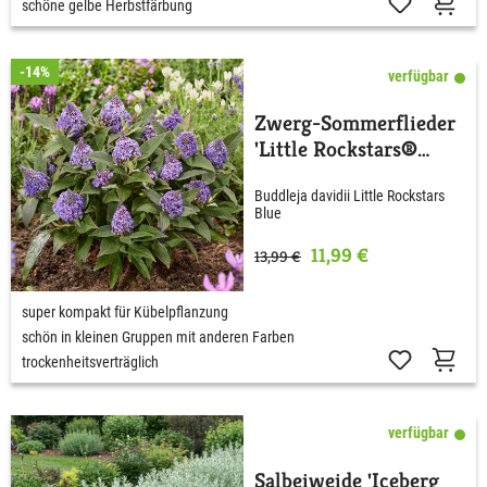
schöne gelbe Herbstfärbung
-14%
verfügbar
Zwerg-Sommerflieder
'Little Rockstars®
Blue'
Buddleja davidii Little Rockstars
Blue
11,99 €
13,99 €
super kompakt für Kübelpflanzung
schön in kleinen Gruppen mit anderen Farben
trockenheitsverträglich
verfügbar
Salbeiweide 'Iceberg