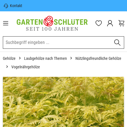
Kontakt
nhalt springen
Sicherer Versand | Versandkostenfrei
(DE) ab 100€
Garten-Schlüter Anwachsgarantie
Gehölze
Laubgehölze nach Themen
Nützlingsfreundliche Gehölze
Vogelnährgehölze