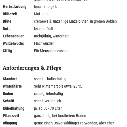
Herbstfärbung
leuchtend gelb
Blütezeit
Mai - Juni
Blüte
cremeweiß, unzählige Einzelblüten, in großen Dolden
Duft
leichter Duft
Lebensdauer
mehrjährig, winterhart
Wurzelwuchs
Flachwurzler
Giftig
Für Menschen essbar
Anforderungen & Pflege
Standort
sonnig - halbschattig
Winterhärte
Sehr winterhart bis etwa -25°C.
Boden
sandig, lehmhaltig
Schnitt
schnittverträglich
Kübelhaltung
ja, ab 50 - 70 Liter
Pflanzzeit
ganzjährig, bei frostfreiem Boden
Düngung
gerne einen Universaldünger verwenden, aber eher