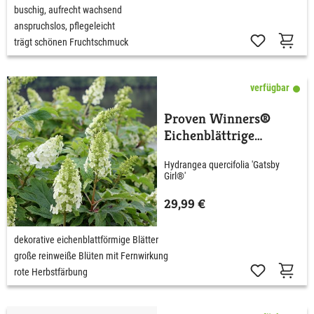
buschig, aufrecht wachsend
anspruchslos, pflegeleicht
trägt schönen Fruchtschmuck
verfügbar
Proven Winners®
Eichenblättrige
Hortensie 'Gatsby®
Hydrangea quercifolia 'Gatsby
Girl'
Girl®'
29,99 €
dekorative eichenblattförmige Blätter
große reinweiße Blüten mit Fernwirkung
rote Herbstfärbung