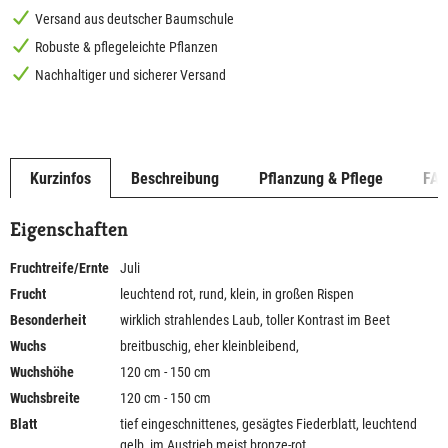
Versand aus deutscher Baumschule
Robuste & pflegeleichte Pflanzen
Nachhaltiger und sicherer Versand
Kurzinfos
Beschreibung
Pflanzung & Pflege
FA
Eigenschaften
Fruchtreife/Ernte
Juli
Frucht
leuchtend rot, rund, klein, in großen Rispen
Besonderheit
wirklich strahlendes Laub, toller Kontrast im Beet
Wuchs
breitbuschig, eher kleinbleibend,
Wuchshöhe
120 cm - 150 cm
Wuchsbreite
120 cm - 150 cm
Blatt
tief eingeschnittenes, gesägtes Fiederblatt, leuchtend
gelb, im Austrieb meist bronze-rot