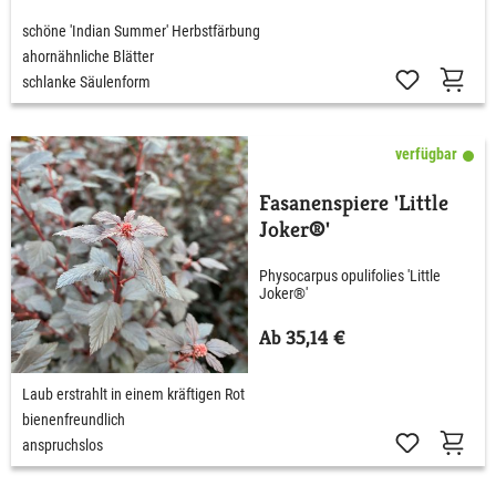
schöne 'Indian Summer' Herbstfärbung
ahornähnliche Blätter
schlanke Säulenform
verfügbar
Fasanenspiere 'Little
Joker®'
Physocarpus opulifolies 'Little
Joker®'
Ab 35,14 €
Laub erstrahlt in einem kräftigen Rot
bienenfreundlich
anspruchslos