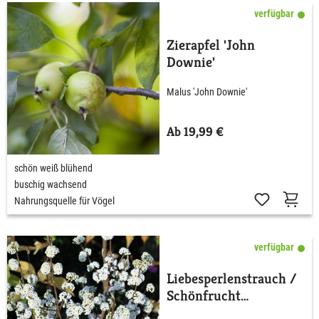
verfügbar
Zierapfel 'John
Downie'
Malus 'John Downie'
Ab 19,99 €
schön weiß blühend
buschig wachsend
Nahrungsquelle für Vögel
verfügbar
Liebesperlenstrauch /
Schönfrucht
'Magical® Snowstar'