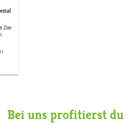
zial
 Zier-
n
L)
Bei uns profitierst du