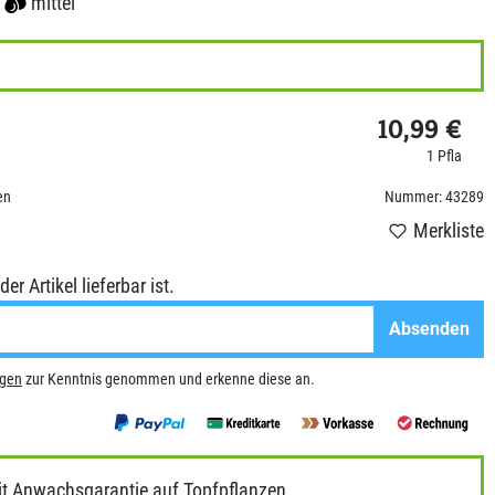
mittel
10,99 €
1 Pfla
en
Nummer: 43289
Merkliste
r Artikel lieferbar ist.
Absenden
ngen
zur Kenntnis genommen und erkenne diese an.
it Anwachsgarantie auf Topfpflanzen