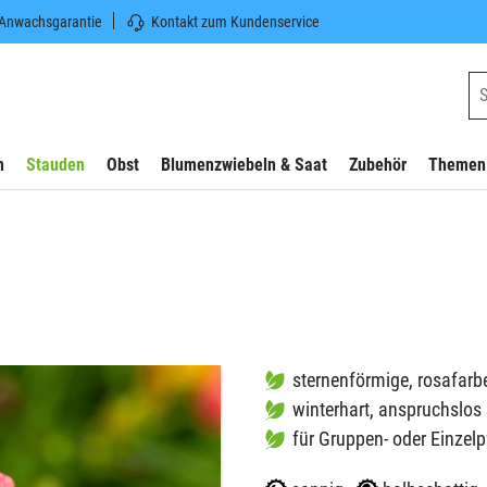
 Anwachsgarantie
Kontakt zum Kundenservice
n
Stauden
Obst
Blumenzwiebeln & Saat
Zubehör
Themen
sternenförmige, rosafarb
winterhart, anspruchslos
für Gruppen- oder Einzel