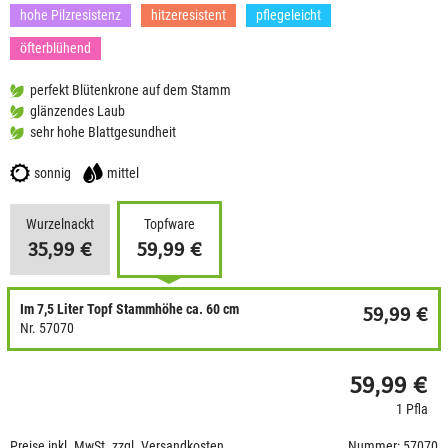
hohe Pilzresistenz
hitzeresistent
pflegeleicht
öfterblühend
perfekt Blütenkrone auf dem Stamm
glänzendes Laub
sehr hohe Blattgesundheit
sonnig
mittel
Wurzelnackt
Topfware
35,99 €
59,99 €
Im 7,5 Liter Topf Stammhöhe ca. 60 cm
59,99 €
Nr. 57070
59,99 €
1 Pfla
Preise inkl. MwSt. zzgl. Versandkosten
Nummer: 57070