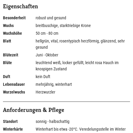
Eigenschaften
Besonderheit
robust und gesund
Wuchs
breitbuschige, starktriebige Krone
Wuchshöhe
50 cm - 80 cm
Blatt
hellgrün, vital, rosentypisch herzförmig, glänzend, sehr
gesund
Blütezeit
Juni - Oktober
Blüte
leuchtend weiß, locker gefüllt, leicht rosa Hauch im
knospigen Zustand
Duft
kein Duft
Lebensdauer
mehrjährig, winterhart
Wurzelwuchs
Herzwurzler
Anforderungen & Pflege
Standort
sonnig - halbschattig
Winterhärte
Winterhart bis etwa -20°C. Veredelungsstelle im Winter