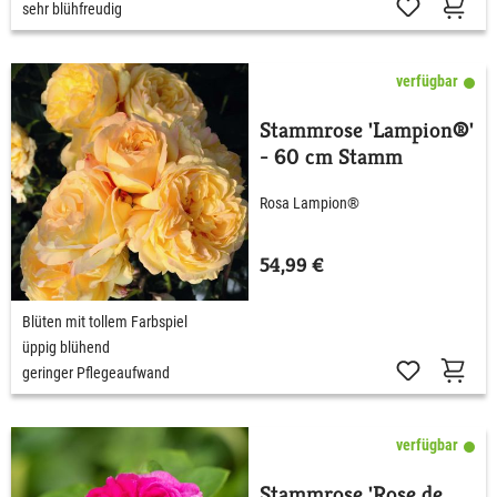
sehr blühfreudig
verfügbar
Stammrose 'Lampion®'
- 60 cm Stamm
Rosa Lampion®
54,99 €
Blüten mit tollem Farbspiel
üppig blühend
geringer Pflegeaufwand
verfügbar
Stammrose 'Rose de