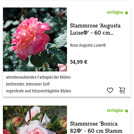
verfügbar
Stammrose 'Augusta
Luise®' - 60 cm
Stamm
Rosa Augusta Luise®
54,99 €
atemberaubendes Farbspiel der Blüten
betörender, intensiver Duft
regenfeste und hitzeverträgliche Blüten
verfügbar
Stammrose 'Bonica
82®' - 60 cm Stamm