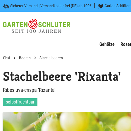
Sicherer Versand | Versandkostenfrei (DE) ab 100€
Garten-Schlüter
 springen
Zur Hauptnavigation springen
Gehölze
Rose
Obst
Beeren
Stachelbeeren
Stachelbeere 'Rixanta'
Ribes uva-crispa 'Rixanta'
selbstfruchtbar