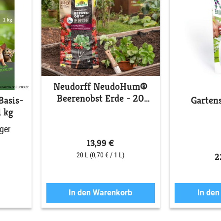
Neudorff NeudoHum®
Beerenobst Erde - 20
Basis-
Garten
Liter
1 kg
ger
13,99 €
2
20 L
(0,70 € / 1 L)
In den Warenkorb
In de