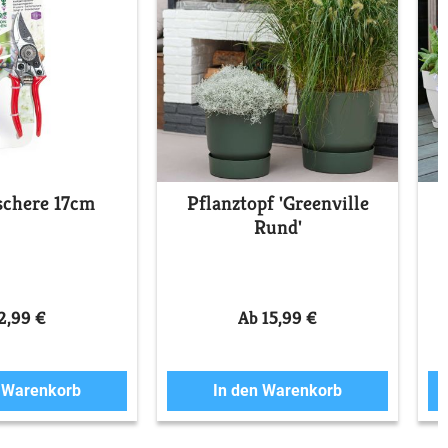
schere 17cm
Pflanztopf 'Greenville
Rund'
2,99 €
Ab 15,99 €
n Warenkorb
In den Warenkorb