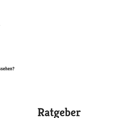
?
ussehen?
Ratgeber