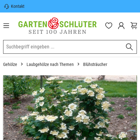
Kontakt
nhalt springen
Sicherer Versand | Versandkostenfrei
(DE) ab 100€
Garten-Schlüter Anwachsgarantie
Gehölze
Laubgehölze nach Themen
Blühsträucher