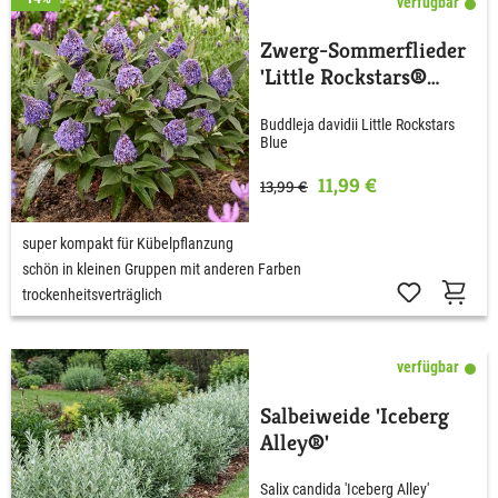
verfügbar
Zwerg-Sommerflieder
'Little Rockstars®
Blue'
Buddleja davidii Little Rockstars
Blue
11,99 €
13,99 €
super kompakt für Kübelpflanzung
schön in kleinen Gruppen mit anderen Farben
trockenheitsverträglich
verfügbar
Salbeiweide 'Iceberg
Alley®'
Salix candida 'Iceberg Alley'