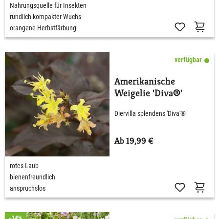
Nahrungsquelle für Insekten
rundlich kompakter Wuchs
orangene Herbstfärbung
verfügbar
Amerikanische
Weigelie 'Diva®'
Diervilla splendens 'Diva'®
Ab 19,99 €
rotes Laub
bienenfreundlich
anspruchslos
-14%