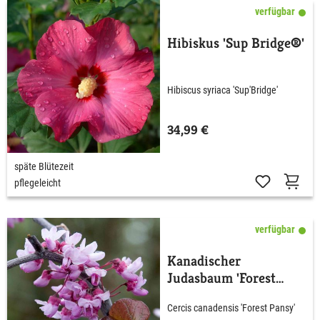
verfügbar
Hibiskus 'Sup Bridge®'
Hibiscus syriaca 'Sup'Bridge'
34,99 €
späte Blütezeit
pflegeleicht
verfügbar
Kanadischer
Judasbaum 'Forest
Pansy'
Cercis canadensis 'Forest Pansy'