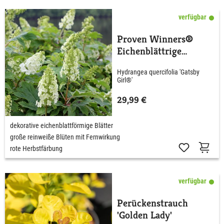
verfügbar
Proven Winners®
Eichenblättrige
Hortensie 'Gatsby®
Hydrangea quercifolia 'Gatsby
Girl'
Girl®'
29,99 €
dekorative eichenblattförmige Blätter
große reinweiße Blüten mit Fernwirkung
rote Herbstfärbung
verfügbar
Perückenstrauch
'Golden Lady'