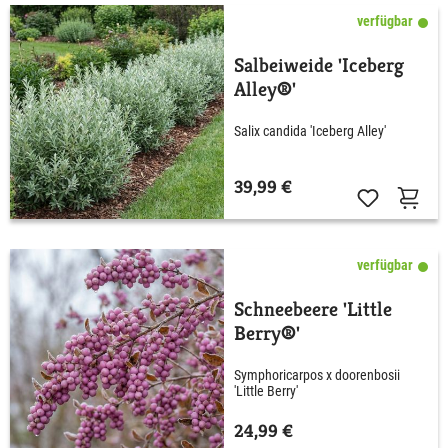
verfügbar
Salbeiweide 'Iceberg
Alley®'
Salix candida 'Iceberg Alley'
39,99 €
verfügbar
Schneebeere 'Little
Berry®'
Symphoricarpos x doorenbosii
'Little Berry'
24,99 €