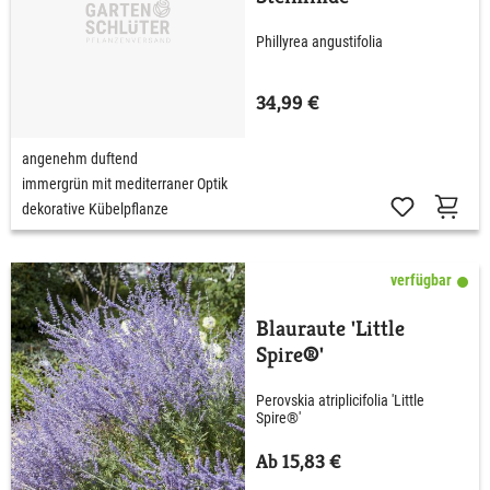
Phillyrea angustifolia
34,99 €
angenehm duftend
immergrün mit mediterraner Optik
dekorative Kübelpflanze
verfügbar
Blauraute 'Little
Spire®'
Perovskia atriplicifolia 'Little
Spire®'
Ab 15,83 €