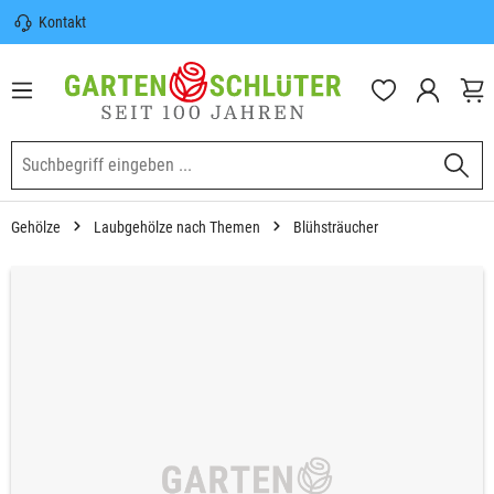
Kontakt
nhalt springen
Sicherer Versand | Versandkostenfrei
(DE) ab 100€
Garten-Schlüter Anwachsgarantie
Gehölze
Laubgehölze nach Themen
Blühsträucher