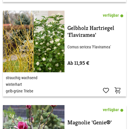
verfügbar
Gelbholz Hartriegel
'Flaviramea'
Cornus sericea 'Flaviramea'
Ab 11,95 €
strauchig wachsend
winterhart
gelb-grüne Triebe
verfügbar
Magnolie 'Genie®'