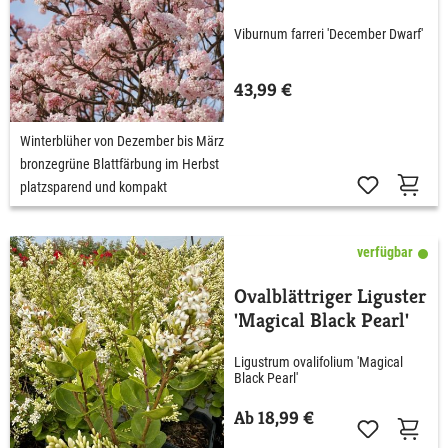
Viburnum farreri 'December Dwarf'
43,99 €
Winterblüher von Dezember bis März
bronzegrüne Blattfärbung im Herbst
platzsparend und kompakt
verfügbar
Ovalblättriger Liguster
'Magical Black Pearl'
Ligustrum ovalifolium 'Magical
Black Pearl'
Ab 18,99 €